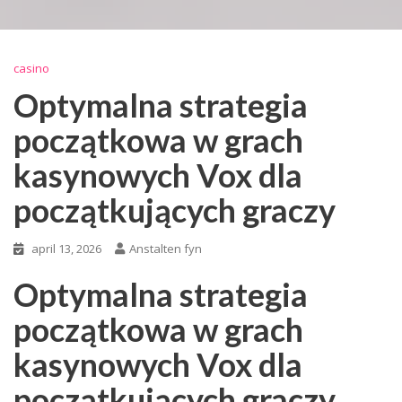
casino
Optymalna strategia
początkowa w grach
kasynowych Vox dla
początkujących graczy
april 13, 2026
Anstalten fyn
Optymalna strategia
początkowa w grach
kasynowych Vox dla
początkujących graczy