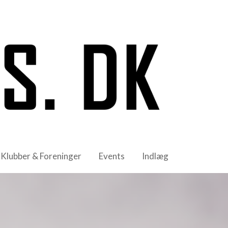
Klubber & Foreninger
Events
Indlæg