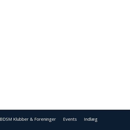
BDSM Klubber & Foreninger
Events
Indlæg