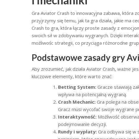
i mechaniki
Gra Aviator Crash to innowacyjna zabawa, która z
przyjrzymy się temu, jak ta gra działa, jakie ma ce
Crash to gra, która łączy proste zasady z emocj
swoich sił w zdobywaniu wygranych. Dzięki intera
możliwośc strategii, co przyciąga różnorodne grup
Podstawowe zasady gry Avi
Aby zrozumieć, jak działa Aviator Crash, ważne j
kluczowe elementy, które warto znać:
Betting System:
Gracze stawiają za
wpływa na potencjalną wygraną.
Crash Mechanic:
Gra polega na obser
Gracz musi wycofać swoje wygrane p
Interaktywność:
Możliwość obserwacj
podejmowanie decyzji.
Rundy i wypłaty:
Gra odbywa się w s