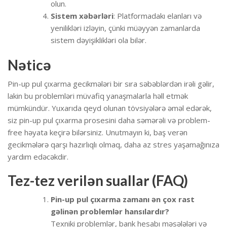
olun.
Sistem xəbərləri
: Platformadakı elanları və
yenilikləri izləyin, çünki müəyyən zamanlarda
sistem dəyişiklikləri ola bilər.
Nəticə
Pin-up pul çıxarma gecikmələri bir sıra səbəblərdən irəli gəlir,
lakin bu problemləri müvafiq yanaşmalarla həll etmək
mümkündür. Yuxarıda qeyd olunan tövsiyələrə əməl edərək,
siz pin-up pul çıxarma prosesini daha səmərəli və problem-
free həyata keçirə bilərsiniz. Unutmayın ki, baş verən
gecikmələrə qarşı hazırlıqlı olmaq, daha az stres yaşamağınıza
yardım edəcəkdir.
Tez-tez verilən suallar (FAQ)
Pin-up pul çıxarma zamanı ən çox rast
gəlinən problemlər hansılardır?
Texniki problemlər, bank hesabı məsələləri və