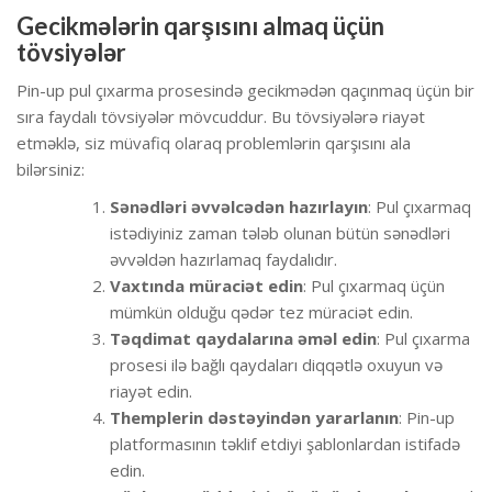
Gecikmələrin qarşısını almaq üçün
tövsiyələr
Pin-up pul çıxarma prosesində gecikmədən qaçınmaq üçün bir
sıra faydalı tövsiyələr mövcuddur. Bu tövsiyələrə riayət
etməklə, siz müvafiq olaraq problemlərin qarşısını ala
bilərsiniz:
Sənədləri əvvəlcədən hazırlayın
: Pul çıxarmaq
istədiyiniz zaman tələb olunan bütün sənədləri
əvvəldən hazırlamaq faydalıdır.
Vaxtında müraciət edin
: Pul çıxarmaq üçün
mümkün olduğu qədər tez müraciət edin.
Təqdimat qaydalarına əməl edin
: Pul çıxarma
prosesi ilə bağlı qaydaları diqqətlə oxuyun və
riayət edin.
Themplerin dəstəyindən yararlanın
: Pin-up
platformasının təklif etdiyi şablonlardan istifadə
edin.