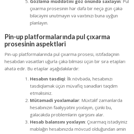
Gözləmə müddətini göz önündə saxlayın
: Pul
çıxarma prosesinin hər dəfə bir neçə gün çəkə
biləcəyini unutmayın və vaxtınızı buna uyğun
planlayın.
Pin-up platformalarında pul çıxarma
prosesinin aspektləri
Pin-up platformalarında pul çıxarma prosesi, istifadəçinin
hesabdan vəsaitləri uğurla çəkə bilməsi üçün bir sıra etapları
əhatə edir. Bu etaplar aşağıdakılardır:
Hesabın təsdiqi
: İlk növbədə, hesabınızı
təsdiqləmək üçün müvafiq sənədləri təqdim
etməlisiniz.
Mütəmadi yoxlamalar
: Müxtəlif zamanlarda
hesabınızın fəaliyyətini yoxlayın, çünki bu,
gələcəkdə problemlərin qarşısını alar.
Hesab balansını yoxlayın
: Çıxarmaq istədiyiniz
məbləğin hesabınızda mövcud olduğundan əmin