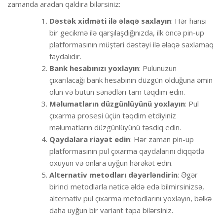
zamanda aradan qaldıra bilərsiniz:
Dəstək xidməti ilə əlaqə saxlayın
: Hər hansı
bir gecikmə ilə qarşılaşdığınızda, ilk öncə pin-up
platformasının müştəri dəstəyi ilə əlaqə saxlamaq
faydalıdır.
Bank hesabınızı yoxlayın
: Pulunuzun
çıxarılacağı bank hesabının düzgün olduğuna əmin
olun və bütün sənədləri tam təqdim edin.
Məlumatların düzgünlüyünü yoxlayın
: Pul
çıxarma prosesi üçün təqdim etdiyiniz
məlumatların düzgünlüyünü təsdiq edin.
Qaydalara riayət edin
: Hər zaman pin-up
platformasının pul çıxarma qaydalarını diqqətlə
oxuyun və onlara uyğun hərəkət edin.
Alternativ metodları dəyərləndirin
: Əgər
birinci metodlarla nəticə əldə edə bilmirsinizsə,
alternativ pul çıxarma metodlarını yoxlayın, bəlkə
daha uyğun bir variant tapa bilərsiniz.