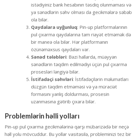
istədiyiniz bank hesabının təsdiq olunmaması və
ya sənədlərin səhv olması da gecikmələrə səbəb
ola bilər.
Qaydalara uyğunluq
: Pin-up platformalarının
pul çıxarma qaydalarına tam riayət etməmək də
bir maneə ola bilər. Hər platformanın
özünəməxsus qaydaları var.
Sənəd tələbləri
: Bəzi hallarda, müəyyən
sənədlərin təqdim edilmədiyi üçün pul çıxarma
prosesləri ləngiyə bilər.
İstifadəçi səhvləri
: İstifadəçilərin məlumatları
düzgün təqdim etməməsi və ya müraciət
formasını yanlış doldurması, prosesin
uzanmasına gətirib çıxara bilər.
Problemlərin həlli yolları
Pin-up pul çıxarma gecikmələrinə qarşı mübarizədə bir neçə
həll yolu mövcuddur. Bu yollar vasitəsilə, probleminizi tez bir