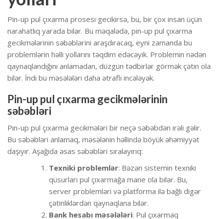
Pin-up pul çıxarma prosesi gecikirsə, bu, bir çox insan üçün
narahatlıq yarada bilər. Bu məqalədə, pin-up pul çıxarma
gecikmələrinin səbəblərini araşdıracaq, eyni zamanda bu
problemlərin həlli yollarını təqdim edəcəyik. Problemin nədən
qaynaqlandığını anlamadan, düzgün tədbirlər görmək çətin ola
bilər. İndi bu məsələləri daha ətraflı incələyək.
Pin-up pul çıxarma gecikmələrinin
səbəbləri
Pin-up pul çıxarma gecikmələri bir neçə səbəbdən irəli gəlir.
Bu səbəbləri anlamaq, məsələnin həllində böyük əhəmiyyət
daşıyır. Aşağıda əsas səbəbləri sıralayırıq:
Texniki problemlər
: Bəzən sistemin texniki
qüsurları pul çıxarmağa mane ola bilər. Bu,
server problemləri və platforma ilə bağlı digər
çətinliklərdən qaynaqlana bilər.
Bank hesabı məsələləri
: Pul çıxarmaq