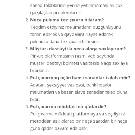
sənəd tələblərinin yerinə yetirilməməsi ən çox
qarşılaşılan problemlərdir.
Necə pulumu tez çıxara bilərəm?
Təqdim etdiyiniz məlumatların düzgünlüyünü
təmin edərək və qaydalara riayət edərək
pulunuzu daha tez çıxara bilərsiniz.
Müştəri dəstəyi ilə necə əlaqə saxlayıram?
Pin-up platformasının rəsmi veb saytında
müştəri dəstəyi bölməsi vasitəsilə əlaqə saxlaya
bilərsiniz.
Pul çıxarmaq üçün hansı sənədlər tələb edir?
Adətən, şəxsiyyət vəsiqəsi, bank hesabı
məlumatları və bəzən əlavə sənədlər tələb oluna
bilər.
Pul çıxarma müddəti nə qədərdir?
Pul çıxarma müddəti platformaya və seçdiyiniz
metoddan asılı olaraq bir neçə saatdan bir neçə
günə qədər davam edə bilər.