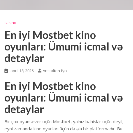
casino
En iyi Mostbet kino
oyunları: Ümumi icmal və
detaylar
april 18, 2026
Anstalten fyn
En iyi Mostbet kino
oyunları: Ümumi icmal və
detaylar
Bir çox oyunsever üçün Mostbet, yalnız bahislər üçün deyil,
eyni zamanda kino oyunları üçün də əla bir platformadır. Bu