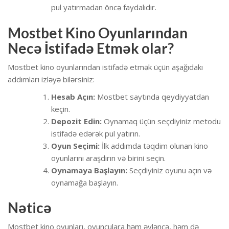
pul yatırmadan öncə faydalıdır.
Mostbet Kino Oyunlarından
Necə İstifadə Etmək olar?
Mostbet kino oyunlarından istifadə etmək üçün aşağıdakı
addımları izləyə bilərsiniz:
Hesab Açın:
Mostbet saytında qeydiyyatdan
keçin.
Depozit Edin:
Oynamaq üçün seçdiyiniz metodu
istifadə edərək pul yatırın.
Oyun Seçimi:
İlk addımda təqdim olunan kino
oyunlarını araşdırın və birini seçin.
Oynamaya Başlayın:
Seçdiyiniz oyunu açın və
oynamağa başlayın.
Nəticə
Mostbet kino oyunları, oyunçulara həm əyləncə, həm də