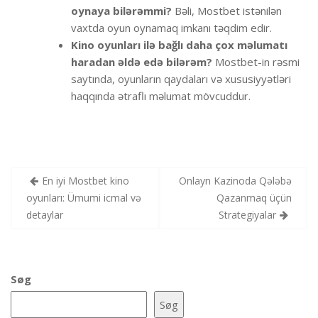
oynaya bilərəmmi?
Bəli, Mostbet istənilən
vaxtda oyun oynamaq imkanı təqdim edir.
Kino oyunları ilə bağlı daha çox məlumatı
haradan əldə edə bilərəm?
Mostbet-in rəsmi
saytında, oyunların qaydaları və xususiyyətləri
haqqında ətraflı məlumat mövcuddur.
Indlægsnavigation
En iyi Mostbet kino
Onlayn Kazinoda Qələbə
oyunları: Ümumi icmal və
Qazanmaq üçün
detaylar
Strategiyalar
Søg
Søg