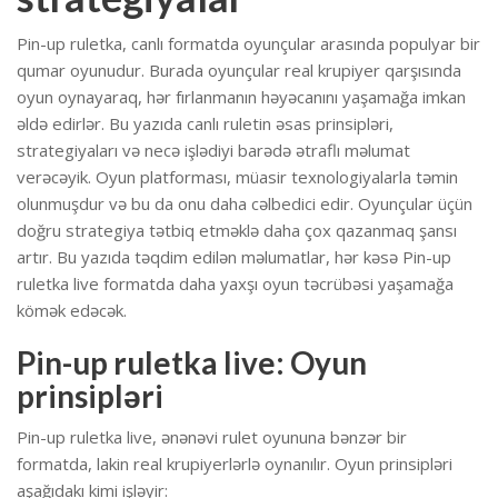
Pin-up ruletka, canlı formatda oyunçular arasında populyar bir
qumar oyunudur. Burada oyunçular real krupiyer qarşısında
oyun oynayaraq, hər fırlanmanın həyəcanını yaşamağa imkan
əldə edirlər. Bu yazıda canlı ruletin əsas prinsipləri,
strategiyaları və necə işlədiyi barədə ətraflı məlumat
verəcəyik. Oyun platforması, müasir texnologiyalarla təmin
olunmuşdur və bu da onu daha cəlbedici edir. Oyunçular üçün
doğru strategiya tətbiq etməklə daha çox qazanmaq şansı
artır. Bu yazıda təqdim edilən məlumatlar, hər kəsə Pin-up
ruletka live formatda daha yaxşı oyun təcrübəsi yaşamağa
kömək edəcək.
Pin-up ruletka live: Oyun
prinsipləri
Pin-up ruletka live, ənənəvi rulet oyununa bənzər bir
formatda, lakin real krupiyerlərlə oynanılır. Oyun prinsipləri
aşağıdakı kimi işləyir: