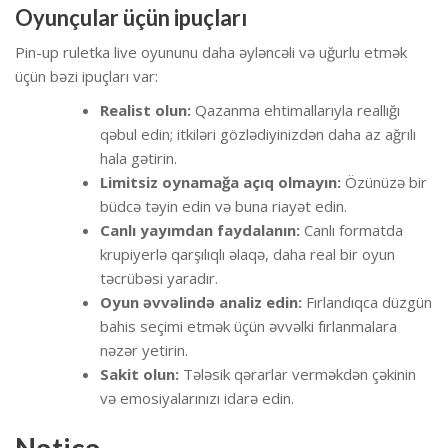
Oyunçular üçün ipuçları
Pin-up ruletka live oyununu daha əyləncəli və uğurlu etmək
üçün bəzi ipuçları var:
Realist olun:
Qazanma ehtimallarıyla reallığı
qəbul edin; itkiləri gözlədiyinizdən daha az ağrılı
hala gətirin.
Limitsiz oynamağa açıq olmayın:
Özünüzə bir
büdcə təyin edin və buna riayət edin.
Canlı yayımdan faydalanın:
Canlı formatda
krupiyerlə qarşılıqlı əlaqə, daha real bir oyun
təcrübəsi yaradır.
Oyun əvvəlində analiz edin:
Fırlandıqca düzgün
bahis seçimi etmək üçün əvvəlki fırlanmalara
nəzər yetirin.
Sakit olun:
Tələsik qərarlar verməkdən çəkinin
və emosiyalarınızı idarə edin.
Nəticə