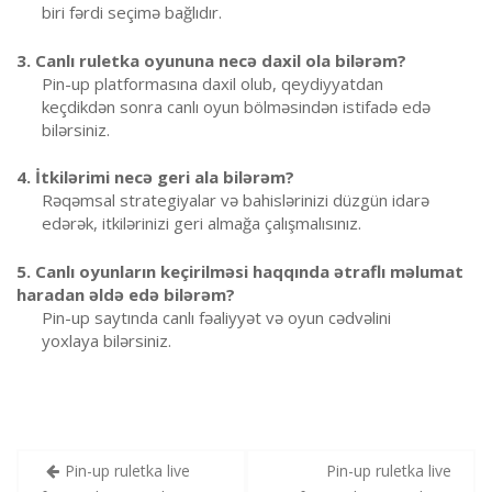
biri fərdi seçimə bağlıdır.
3. Canlı ruletka oyununa necə daxil ola bilərəm?
Pin-up platformasına daxil olub, qeydiyyatdan
keçdikdən sonra canlı oyun bölməsindən istifadə edə
bilərsiniz.
4. İtkilərimi necə geri ala bilərəm?
Rəqəmsal strategiyalar və bahislərinizi düzgün idarə
edərək, itkilərinizi geri almağa çalışmalısınız.
5. Canlı oyunların keçirilməsi haqqında ətraflı məlumat
haradan əldə edə bilərəm?
Pin-up saytında canlı fəaliyyət və oyun cədvəlini
yoxlaya bilərsiniz.
Indlægsnavigation
Pin-up ruletka live
Pin-up ruletka live