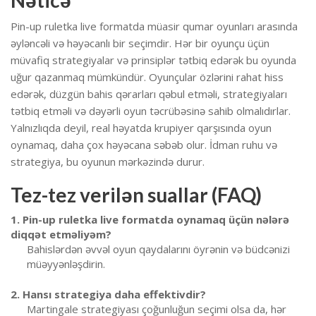
Pin-up ruletka live formatda müasir qumar oyunları arasında
əyləncəli və həyəcanlı bir seçimdir. Hər bir oyunçu üçün
müvafiq strategiyalar və prinsiplər tətbiq edərək bu oyunda
uğur qazanmaq mümkündür. Oyunçular özlərini rahat hiss
edərək, düzgün bahis qərarları qəbul etməli, strategiyaları
tətbiq etməli və dəyərli oyun təcrübəsinə sahib olmalıdırlar.
Yalnızlıqda deyil, real həyatda krupiyer qarşısında oyun
oynamaq, daha çox həyəcana səbəb olur. İdman ruhu və
strategiya, bu oyunun mərkəzində durur.
Tez-tez verilən suallar (FAQ)
1. Pin-up ruletka live formatda oynamaq üçün nələrə
diqqət etməliyəm?
Bahislərdən əvvəl oyun qaydalarını öyrənin və büdcənizi
müəyyənləşdirin.
2. Hansı strategiya daha effektivdir?
Martingale strategiyası çoğunluğun seçimi olsa da, hər