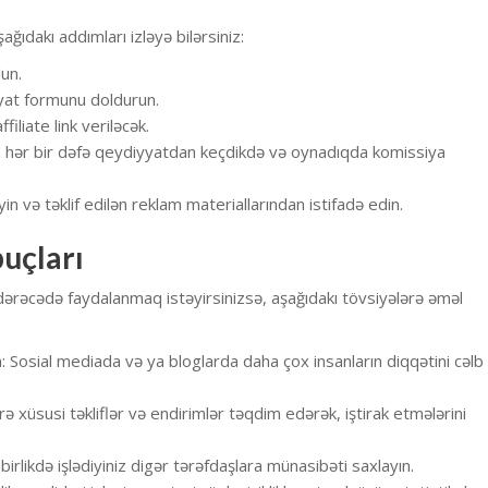
dakı addımları izləyə bilərsiniz:
un.
yat formunu doldurun.
filiate link veriləcək.
rın hər bir dəfə qeydiyyatdan keçdikdə və oynadıqda komissiya
yin və təklif edilən reklam materiallarından istifadə edin.
uçları
əcədə faydalanmaq istəyirsinizsə, aşağıdakı tövsiyələrə əməl
: Sosial mediada və ya bloglarda daha çox insanların diqqətini cəlb
ə xüsusi təkliflər və endirimlər təqdim edərək, iştirak etmələrini
irlikdə işlədiyiniz digər tərəfdaşlara münasibəti saxlayın.