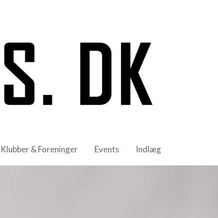
Klubber & Foreninger
Events
Indlæg