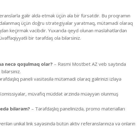
eranslarla gəlir əldə etmək üçün əla bir fürsətdir. Bu proqramın
dalanmaq üçün doğru strategiyalar yaratmaq, mütəmadi olaraq
sınaqdan keçirmək vacibdir. Yuxarıda qeyd olunan məsləhətlərdən
ffəqiyyətli bir tərəfdaş ola bilərsiniz.
a necə qoşulmaq olar?
– Rəsmi Mostbet AZ veb saytında
bilərsiniz.
rəfdaşlıq paneli vasitəsilə mütəmadi olaraq gəlirinizi izləyə
Komissiyalar, müvafiq müddət ərzində müəyyən olunmuş
 edə bilərəm?
– Tərəfdaşlıq panelinizdə, promo materialları
erilən unikal link sayəsində bütün aktiv referanslarınıza və onların