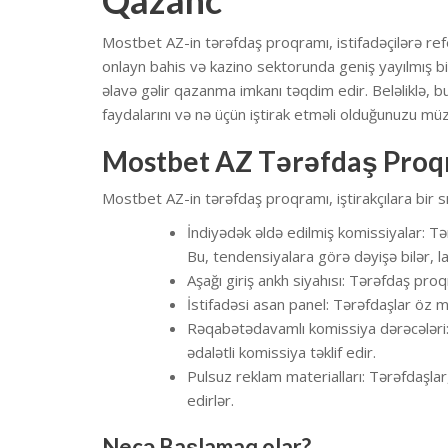
Qazanc
Mostbet AZ-in tərəfdaş proqramı, istifadəçilərə ref
onlayn bahis və kazino sektorunda geniş yayılmış bir 
əlavə gəlir qazanma imkanı təqdim edir. Beləliklə, 
faydalarını və nə üçün iştirak etməli olduğunuzu mü
Mostbet AZ Tərəfdaş Proqr
Mostbet AZ-in tərəfdaş proqramı, iştirakçılara bir s
İndiyədək əldə edilmiş komissiyalar: Tə
Bu, tendensiyalara görə dəyişə bilər, l
Aşağı giriş ankh siyahısı: Tərəfdaş pr
İstifadəsi asan panel: Tərəfdaşlar öz mü
Rəqabətədavamlı komissiya dərəcələri
ədalətli komissiya təklif edir.
Pulsuz reklam materialları: Tərəfdaşlar,
edirlər.
Necə Başlamaq olar?