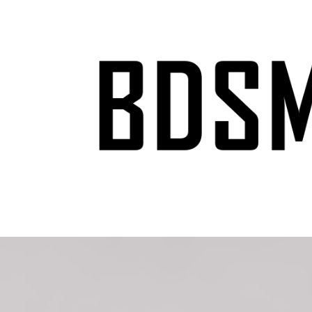
Skip
to
content