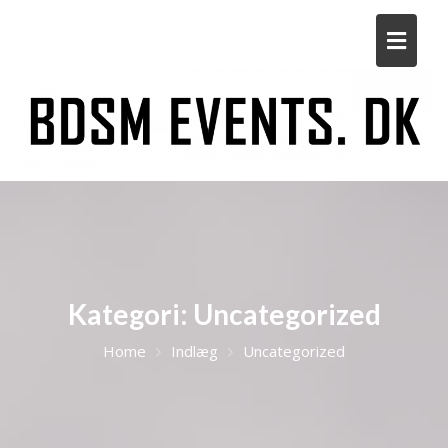
Skip
to
content
Kategori:
Uncategorized
Home
Indlæg
Uncategorized