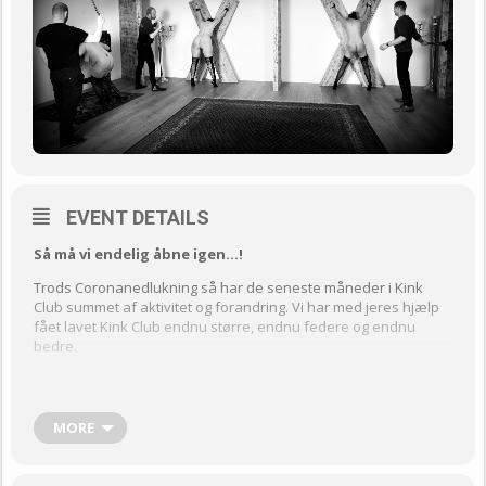
EVENT DETAILS
Så må vi endelig åbne igen…!
Trods Coronanedlukning så har de seneste måneder i Kink
Club summet af aktivitet og forandring. Vi har med jeres hjælp
fået lavet Kink Club endnu større, endnu federe og endnu
bedre.
I Kink Club kan du dyrke BDSM i stemningsfulde og lækre
omgivelser, som er indrettet til leg og dem har vi forbedret
under coronanedlukningen. Men vi mødes også for at snakke
MORE
åbent om BDSM i bl. a. vores store og hyggelige socialområde
og alt muligt andet, og naturligvis for at lege med vores
seksualitet.