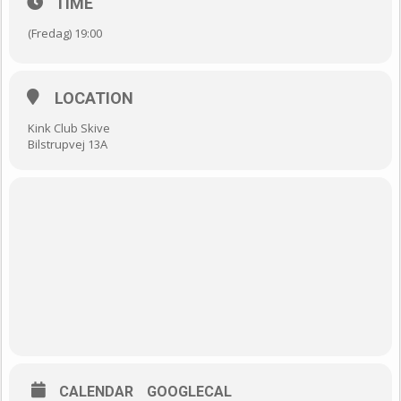
TIME
påklædning for at være med til at skabe en lækker stemning for
BDSM.
(Fredag) 19:00
PRIS 125KR
LOCATION
Kink Club Skive
Bilstrupvej 13A
CALENDAR
GOOGLECAL