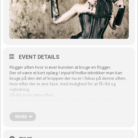
EVENT DETAILS
Flogger aften hvor vi øver kunsten at bruge en flogger.
Der vil være et kort oplæg / input til hvilke teknikker man kan
bruge på den del af kroppen der nu er i fokus på denne aften.
hvor efter der er øve fase. med mulighed for at få råd og
vejledning.
Så det er en aktiv aften
I Kink Club kan du dyrke BDSM i stemningsfulde og lækre
omgivelser, som er indrettet til leg. Men vi mødes også for at
snakke åbent om BDSM og alt muligt andet, og naturligvis for at
MORE
lege med vores seksualitet.
Diskretion er en ufravigelig regel, både for hjælpere og for
gæster. Det sikrer trygge rammer for os alle.
Vi har en simpel regel om, at alle bedes tænke over deres