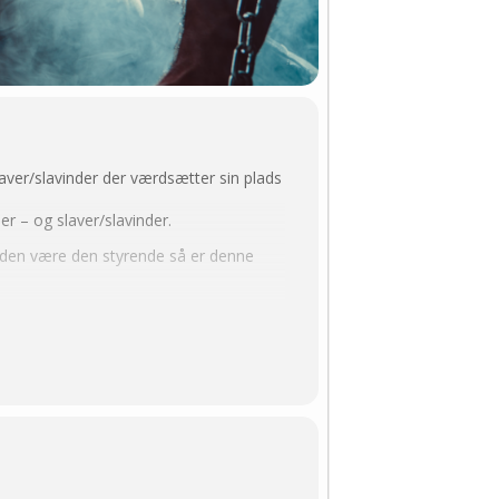
aver/slavinder der værdsætter sin plads
 – og slaver/slavinder.
inden være den styrende så er denne
t. Så denne aften er dedikeret til
 helt sikker på, at man ikke gør hvis