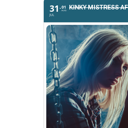
31
KINKY MISTRESS A
01
AUG
JUL