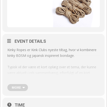
EVENT DETAILS
Kinky Ropes er Kink Clubs nyeste tiltag, hvor vi kombinere
kinky BDSM og japansk inspireret bondage.
Typisk vil der være et kort oplæg over et tema, der kunne
være aktuelt i reb sammenhæng, efterfulgt af en kort
demonstration. Derefter bindes der udefra peer rope
princippet, hvor vi deler viden/tips/tricks og inspirerer
MORE
hinanden til kinky reblege.
Vi har ingen dresscode – “Dress or Undress as you like.”
TIME