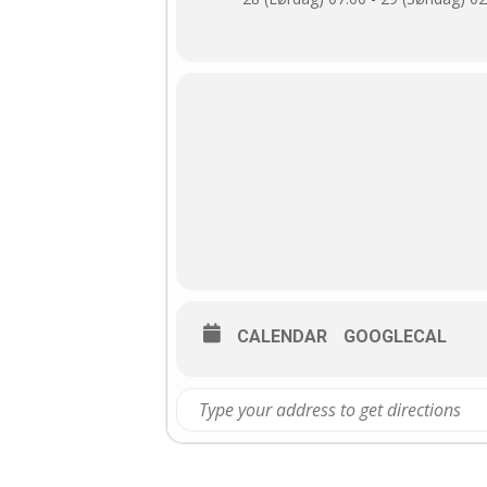
For de underdanige kvinder skal d
må gerne have frække tights eller
De underdanige skal bære halsbånd,
REGLER:
De underdanige skal hilse med
De underdanige må ikke sidde pa
fra kisten, at sidde på.
Det er, naturligvis, den underk
Den underdanige må ikke tale, kun
CALENDAR
GOOGLECAL
En underdanig går aldrig foran
ydmygelse etc.
En underdanig kan til enhver tid s