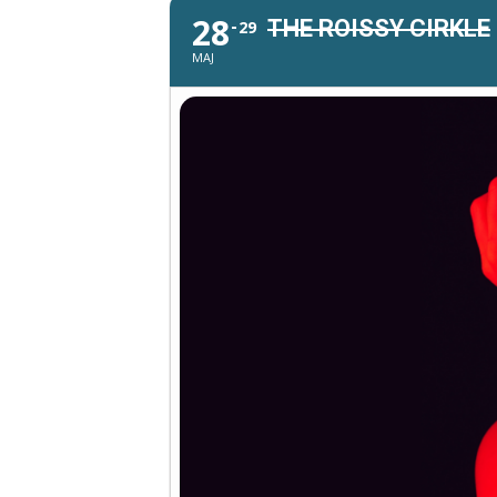
28
THE ROISSY CIRKLE
29
MAJ