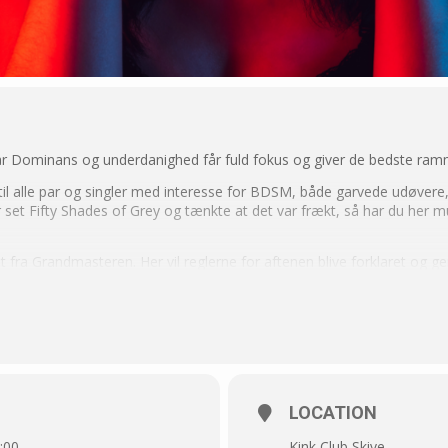
r Dominans og underdanighed får fuld fokus og giver de bedste rammer
l alle par og singler med interesse for BDSM, både garvede udøvere,
 set Fifty Shades of Grey og tænkte at det var frækt, så har du her m
fra Grandmasteren. Her vil reglerne for aftenen blive forklaret og 
tet og vil ikke være den samme hver gang. Grandmasteren kan genk
af flere forskellige konstellationer, det kan være af en Dominant og en
ller 1 Dominant og 2 underdanige.
 skabe The Roissy Circle stemningen er deltagernes påklædning. Der v
LOCATION
dt mere op til den Dominante. Det kunne evt. være uniform, jakkesæt,
m vedkommende befinder sig bedst i som Dominant.
:00
Kink Club Skive