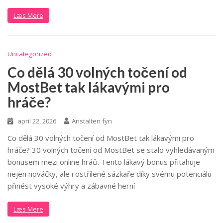
Læs Mere
Uncategorized
Co dělá 30 volných točení od
MostBet tak lákavými pro
hráče?
april 22, 2026
Anstalten fyn
Co dělá 30 volných točení od MostBet tak lákavými pro
hráče? 30 volných točení od MostBet se stalo vyhledávaným
bonusem mezi online hráči. Tento lákavý bonus přitahuje
nejen nováčky, ale i ostřílené sázkaře díky svému potenciálu
přinést vysoké výhry a zábavné herní
Læs Mere