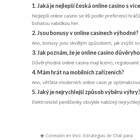
1. Jaká je nejlepší česká online casino s víc
Nejlepší online casino se liší podle preferencí hrá
bohatou nabídkou her.
2. Jsou bonusy v online casinech výhodné?
Ano, bonusy jsou skvělým způsobem, jak zvýšit svůj 
3. Jak poznám, že je online casino důvěryh
Důvěryhodná online casina mají licenci, regulované
4. Mám hrát na mobilních zařízeních?
Ano, většina moderních online casin je optimalizova
5. Jaký je nejrychlejší způsob výběru výhry
Elektronické peněženky obvykle nabízejí nejrychlej
Indlægsnavigation
Conexión en Vivo: Estrategias de Chat para