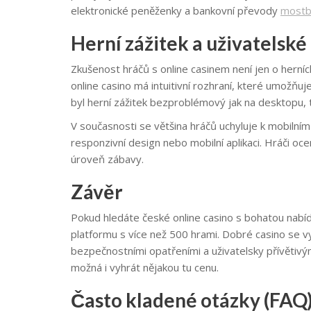
elektronické peněženky a bankovní převody
mostb
Herní zážitek a uživatelské
Zkušenost hráčů s online casinem není jen o herní
online casino má intuitivní rozhraní, které umožňuj
byl herní zážitek bezproblémový jak na desktopu, t
V současnosti se většina hráčů uchyluje k mobilním
responzivní design nebo mobilní aplikaci. Hráči ocen
úroveň zábavy.
Závěr
Pokud hledáte české online casino s bohatou nabídk
platformu s více než 500 hrami. Dobré casino se v
bezpečnostními opatřeními a uživatelsky přívětivý
možná i vyhrát nějakou tu cenu.
Často kladené otázky (FAQ