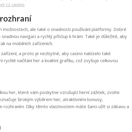
et cz casino
.
 rozhraní
ch možnostech, ale také o snadnosti používání platformy. Dobré
e snadnou navigaci a rychlý přístup k hrám. Také je důležité, aby
ak na mobilních zařízeních.
 zařízení, a proto je nezbytné, aby casino nabízelo také
í rychlé načítání her a kvalitní grafiku, což zvyšuje celkovou
ou her, které vám poskytne vzrušující herní zážitek, zvolte
yznačuje širokým výběrem her, atraktivními bonusy,
m rozhraním. Díky těmto vlastnostem máte šanci užít si zábavu a
)