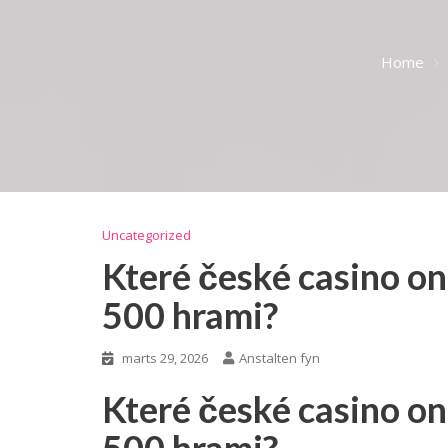
Home
Uncategorized
Které české casino onl
500 hrami?
marts 29, 2026
Anstalten fyn
Které české casino onl