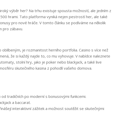
 široký výběr her? Na trhu existuje spousta možností, ale jedním z
 500 hrami. Tato platforma vyniká nejen pestrostí her, ale také
bonusy pro nové hráče. V tomto článku se podíváme na několik
em pro zábavu.
no oblíbeným, je rozmanitost herního portfolia. Casino s více než
ená, že si každý najde to, co mu vyhovuje. V nabídce naleznete
tomaty, stolní hry, jako je poker nebo blackjack, a také live
atmosféru skutečného kasina z pohodlí vašeho domova.
 od tradičních po moderní s bonusovými funkcemi.
ackjack a baccarat.
nášejí interaktivní zážitek a možnost soutěžit se skutečnými