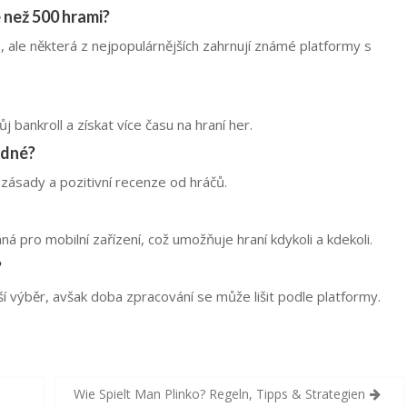
e než 500 hrami?
čů, ale některá z nejpopulárnějších zahrnují známé platformy s
bankroll a získat více času na hraní her.
odné?
 zásady a pozitivní recenze od hráčů.
ná pro mobilní zařízení, což umožňuje hraní kdykoli a kdekoli.
?
ší výběr, avšak doba zpracování se může lišit podle platformy.
Wie Spielt Man Plinko? Regeln, Tipps & Strategien