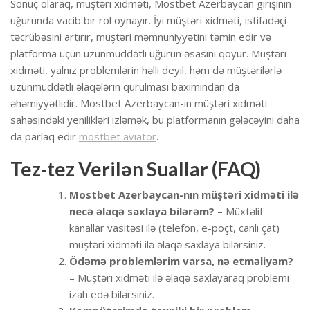
Sonuç olaraq, müştəri xidməti, Mostbet Azerbaycan girişinin
uğurunda vacib bir rol oynayır. İyi müştəri xidməti, istifadəçi
təcrübəsini artırır, müştəri məmnuniyyətini təmin edir və
platforma üçün uzunmüddətli uğurun əsasını qoyur. Müştəri
xidməti, yalnız problemlərin həlli deyil, həm də müştərilərlə
uzunmüddətli əlaqələrin qurulması baxımından da
əhəmiyyətlidir. Mostbet Azerbaycan-ın müştəri xidməti
sahəsindəki yenilikləri izləmək, bu platformanın gələcəyini daha
da parlaq edir
mostbet aviator
.
Tez-tez Verilən Suallar (FAQ)
Mostbet Azerbaycan-nın müştəri xidməti ilə
necə əlaqə saxlaya bilərəm?
– Müxtəlif
kanallar vasitəsi ilə (telefon, e-poçt, canlı çat)
müştəri xidməti ilə əlaqə saxlaya bilərsiniz.
Ödəmə problemlərim varsa, nə etməliyəm?
– Müştəri xidməti ilə əlaqə saxlayaraq problemi
izah edə bilərsiniz.