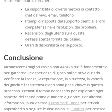
realmente sicuro, considera:
La disponibilità di diversi metodi di contatto:
chat dal vivo, email, telefono.
I tempi di risposta del supporto clienti e la loro
competenza nelle risoluzioni dei problemi.
Recensioni degli utenti sulla qualità
dell’assistenza fornita dal casinò.
Orari di disponibilità del supporto.
Conclusione
Riconoscere i migliori casino non AAMS sicuri è fondamentale
per garantire un’esperienza di gioco online priva di rischi.
Verificare la licenza, la reputazione, la sicurezza, la varietà
dei giochi e l’assistenza clienti sono passi chiave in questo
processo. Prenditi il tempo necessario per esplorare ogni
aspetto del casinò prima di iniziare a giocare. Per ulteriori
informazioni, puoi visitare
il New York Times
per articoli
approfonditi o seguire le discussioni su
Twitter
per restare