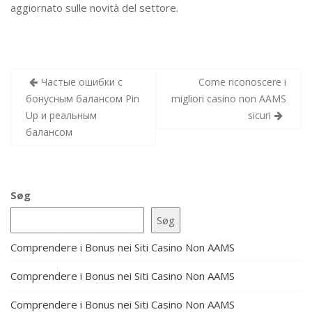
aggiornato sulle novità del settore.
Indlægsnavigation
Частые ошибки с
Come riconoscere i
бонусным балансом Pin
migliori casino non AAMS
Up и реальным
sicuri
балансом
Søg
Søg
Comprendere i Bonus nei Siti Casino Non AAMS
Comprendere i Bonus nei Siti Casino Non AAMS
Comprendere i Bonus nei Siti Casino Non AAMS