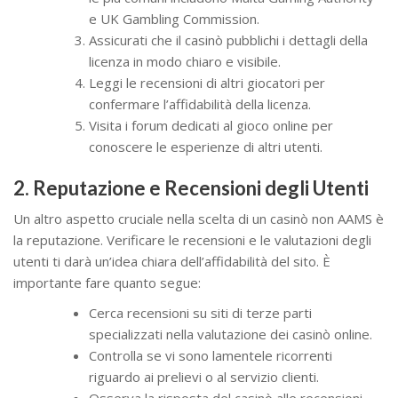
e UK Gambling Commission.
Assicurati che il casinò pubblichi i dettagli della
licenza in modo chiaro e visibile.
Leggi le recensioni di altri giocatori per
confermare l’affidabilità della licenza.
Visita i forum dedicati al gioco online per
conoscere le esperienze di altri utenti.
2. Reputazione e Recensioni degli Utenti
Un altro aspetto cruciale nella scelta di un casinò non AAMS è
la reputazione. Verificare le recensioni e le valutazioni degli
utenti ti darà un’idea chiara dell’affidabilità del sito. È
importante fare quanto segue:
Cerca recensioni su siti di terze parti
specializzati nella valutazione dei casinò online.
Controlla se vi sono lamentele ricorrenti
riguardo ai prelievi o al servizio clienti.
Osserva la risposta del casinò alle recensioni