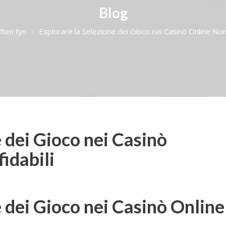
Blog
lten fyn
Esplorare la Selezione dei Gioco nei Casinò Online Non
e dei Gioco nei Casinò
idabili
e dei Gioco nei Casinò Online