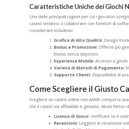
Caratteristiche Uniche dei Gioch
Una delle principali ragioni per cui i giocatori sce
casinò tendono a collaborare con fornitori di softwa
considerare includono:
Grafica di Alta Qualità:
Design moder
Bonus e Promozioni:
Offerte più gen
bonus senza deposito.
Esperienza Mobile:
Accesso a giochi d
Varietà di Metodi di Pagamento:
Ma
Supporto Clienti:
Disponibilità di ass
Come Scegliere il Giusto 
Scegliere un casinò online non AAMS comporta una s
che il casinò sia affidabile e genuino. Alcuni fattor
Licenza di Gioco:
Verificare se il casi
Recensioni:
Leggere le recensioni onlin