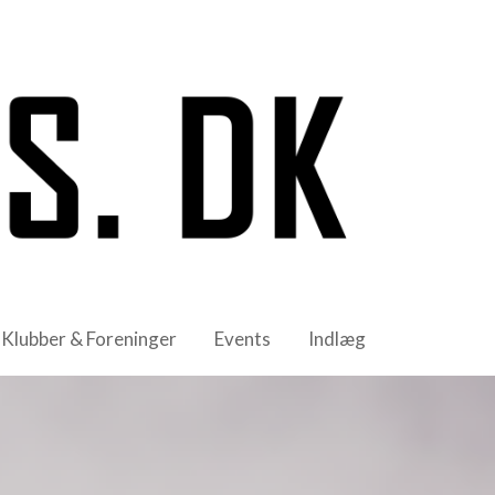
Klubber & Foreninger
Events
Indlæg