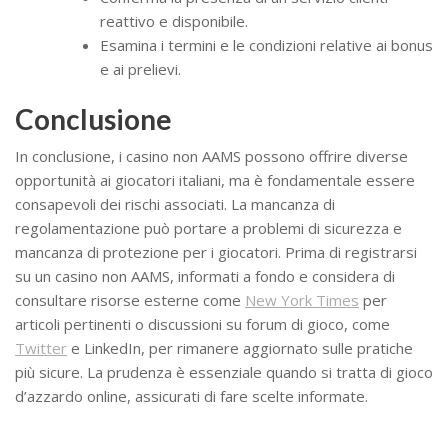
reattivo e disponibile.
Esamina i termini e le condizioni relative ai bonus
e ai prelievi.
Conclusione
In conclusione, i casino non AAMS possono offrire diverse
opportunità ai giocatori italiani, ma è fondamentale essere
consapevoli dei rischi associati. La mancanza di
regolamentazione può portare a problemi di sicurezza e
mancanza di protezione per i giocatori. Prima di registrarsi
su un casino non AAMS, informati a fondo e considera di
consultare risorse esterne come
New York Times
per
articoli pertinenti o discussioni su forum di gioco, come
Twitter
e LinkedIn, per rimanere aggiornato sulle pratiche
più sicure. La prudenza è essenziale quando si tratta di gioco
d’azzardo online, assicurati di fare scelte informate.