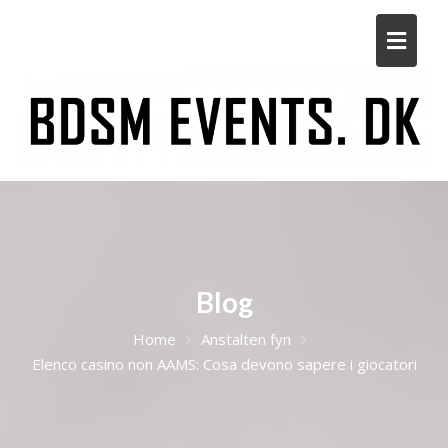
Skip
to
content
Blog
Home
Anstalten fyn
Elenco casino non AAMS: Cosa devono sapere i giocatori