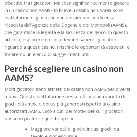
dibattito tra i giocatori. Ma cosa significa realmente giocare
in un casino non AAMS? In breve, i casino non AAMS sono
piattaforme di gioco che non possiedono una licenza
rilasciata dall’Agenzia delle Dogane e dei Monopoli (AAMS),
che garantisce la legalità e la sicurezza del gioco. In questo
articolo, esploreremo cosa devono sapere i giocatori
riguardo a questi casino, i rischi e le opportunità associati, e
forniremo un elenco di suggerimenti utili.
Perché scegliere un casino non
AAMS?
Molti giocatori sono attratti dai casino non AAMS per diversi
motivi. Queste piattaforme spesso offrono una varietà di
giochi più ampia e bonus più generosi rispetto ai casino
autorizzati AAMS. Ecco alcuni dei motivi per cui i giocatori
possono preferire queste opzioni:
Maggiore varietà di giochi, inclusi giochi da
tavolo e slot esclusive.