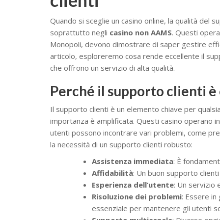
clienti
Quando si sceglie un casino online, la qualità del 
soprattutto negli
casino non AAMS
. Questi opera
Monopoli, devono dimostrare di saper gestire effic
articolo, esploreremo cosa rende eccellente il supp
che offrono un servizio di alta qualità.
Perché il supporto clienti 
Il supporto clienti è un elemento chiave per qualsi
importanza è amplificata. Questi casino operano in 
utenti possono incontrare vari problemi, come prelie
la necessità di un supporto clienti robusto:
Assistenza immediata
: È fondament
Affidabilità
: Un buon supporto clienti
Esperienza dell’utente
: Un servizio 
Risoluzione dei problemi
: Essere in
essenziale per mantenere gli utenti so