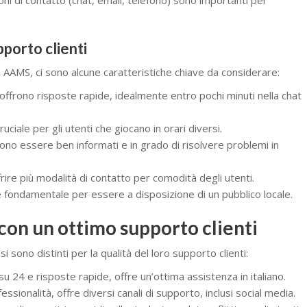
oni di contatto (chat, email, telefono) sono importanti per
pporto clienti
on AAMS, ci sono alcune caratteristiche chiave da considerare:
 offrono risposte rapide, idealmente entro pochi minuti nella chat
uciale per gli utenti che giocano in orari diversi.
ono essere ben informati e in grado di risolvere problemi in
ire più modalità di contatto per comodità degli utenti.
a è fondamentale per essere a disposizione di un pubblico locale.
con un ottimo supporto clienti
 sono distinti per la qualità del loro supporto clienti:
u 24 e risposte rapide, offre un’ottima assistenza in italiano.
ssionalità, offre diversi canali di supporto, inclusi social media.