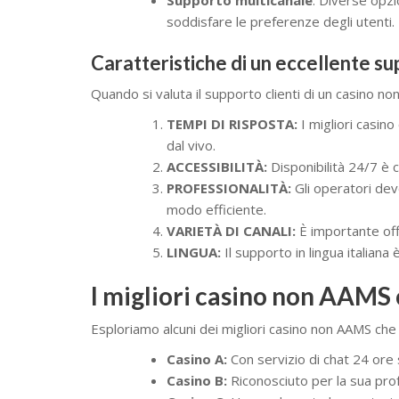
Supporto multicanale
: Diverse opzi
soddisfare le preferenze degli utenti.
Caratteristiche di un eccellente su
Quando si valuta il supporto clienti di un casino n
TEMPI DI RISPOSTA:
I migliori casino
dal vivo.
ACCESSIBILITÀ:
Disponibilità 24/7 è cr
PROFESSIONALITÀ:
Gli operatori dev
modo efficiente.
VARIETÀ DI CANALI:
È importante offr
LINGUA:
Il supporto in lingua italian
I migliori casino non AAMS 
Esploriamo alcuni dei migliori casino non AAMS che si
Casino A:
Con servizio di chat 24 ore s
Casino B:
Riconosciuto per la sua profe