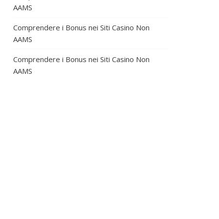
AAMS
Comprendere i Bonus nei Siti Casino Non
AAMS
Comprendere i Bonus nei Siti Casino Non
AAMS