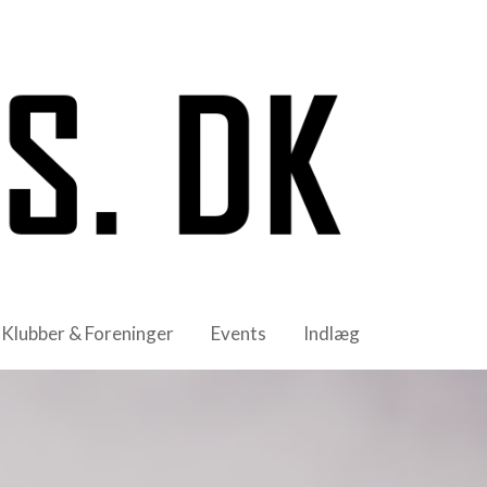
Klubber & Foreninger
Events
Indlæg