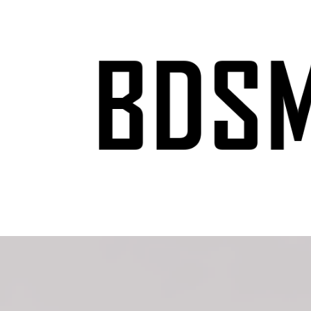
Skip
to
content