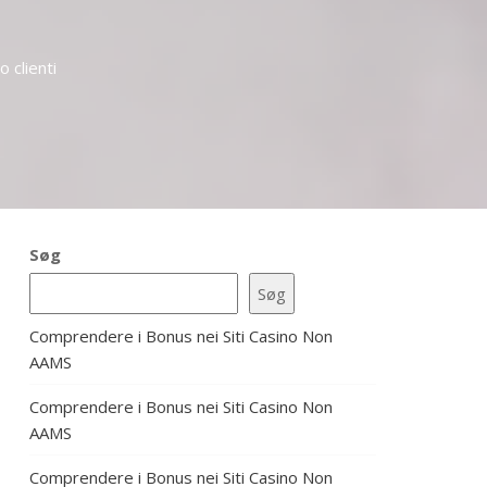
 clienti
Søg
Søg
Comprendere i Bonus nei Siti Casino Non
AAMS
Comprendere i Bonus nei Siti Casino Non
AAMS
Comprendere i Bonus nei Siti Casino Non