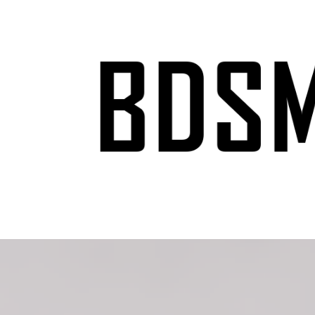
Skip
to
content