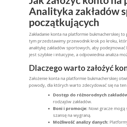
Jak założyć konto na
Analityka zakładów s
początkujących
Zakładanie konta na platformie bukmacherskiej to
tym przedstawimy przewodnik krok po kroku, któr
analitykę zakładów sportowych, aby podejmować l
jest szybkie i intuicyjne, a odpowiednia analiza 
Dlaczego warto założyć ko
Założenie konta na platformie bukmacherskiej otw
powody, dla których warto zdecydować się na ten 
Dostęp do różnorodnych zakładó
rodzajów zakładów.
Boni i promocje:
Nowi gracze mogą s
szansę na wygraną.
Możliwość analizy danych:
Platformy