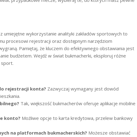
az umiejętne wykorzystanie analityki zakładów sportowych to
mu procesowi rejestracji oraz dostępnym narzędziom
ygraną. Pamiętaj, że kluczem do efektywnego obstawiania jest
dzanie budżetem. Wejdź w świat bukmacherki, eksploruj różne
 sport.
o rejestracji konta?
Zazwyczaj wymagany jest dowód
ieszkania.
bilnego?
Tak, większość bukmacherów oferuje aplikacje mobilne
je konto?
Możliwe opcje to karta kredytowa, przelew bankowy
pnych na platformach bukmacherskich?
Możesze obstawiać