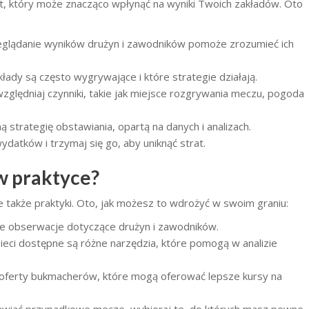
t, który może znacząco wpłynąć na wyniki Twoich zakładów. Oto
glądanie wyników drużyn i zawodników pomoże zrozumieć ich
łady są często wygrywające i które strategie działają.
ględniaj czynniki, takie jak miejsce rozgrywania meczu, pogoda
 strategię obstawiania, opartą na danych i analizach.
wydatków i trzymaj się go, aby uniknąć strat.
w praktyce?
le także praktyki. Oto, jak możesz to wdrożyć w swoim graniu:
e obserwacje dotyczące drużyn i zawodników.
eci dostępne są różne narzędzia, które pomogą w analizie
oferty bukmacherów, które mogą oferować lepsze kursy na
wiać przypadkowe mecze, wybieraj te, do których masz pewne