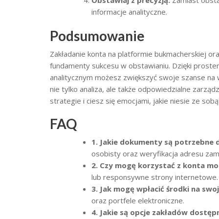
informacje analityczne.
Podsumowanie
Zakładanie konta na platformie bukmacherskiej or
fundamenty sukcesu w obstawianiu. Dzięki proste
analitycznym możesz zwiększyć swoje szanse na w
nie tylko analiza, ale także odpowiedzialne zarzą
strategie i ciesz się emocjami, jakie niesie ze sobą
FAQ
1. Jakie dokumenty są potrzebne d
osobisty oraz weryfikacja adresu zam
2. Czy mogę korzystać z konta mo
lub responsywne strony internetowe.
3. Jak mogę wpłacić środki na swo
oraz portfele elektroniczne.
4. Jakie są opcje zakładów dostę