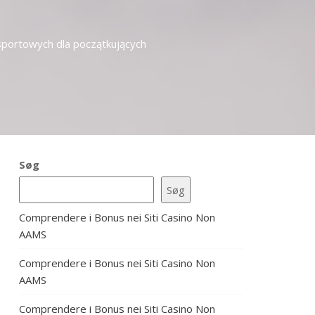
 sportowych dla początkujących
Søg
Søg
Comprendere i Bonus nei Siti Casino Non
AAMS
Comprendere i Bonus nei Siti Casino Non
AAMS
Comprendere i Bonus nei Siti Casino Non