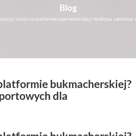
Blog
 założyć konto na platformie bukmacherskiej? Analityka zakładów
 platformie bukmacherskiej?
portowych dla