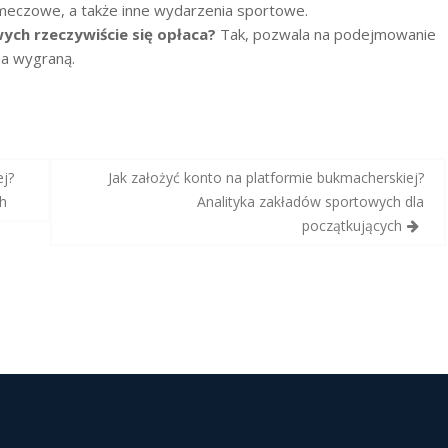
dmeczowe, a także inne wydarzenia sportowe.
ych rzeczywiście się opłaca?
Tak, pozwala na podejmowanie
na wygraną.
ej?
Jak założyć konto na platformie bukmacherskiej?
ch
Analityka zakładów sportowych dla
początkujących