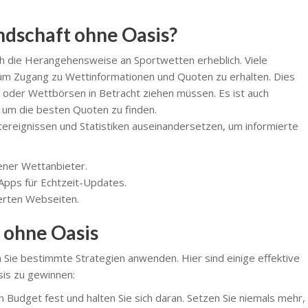
ndschaft ohne Oasis?
ch die Herangehensweise an Sportwetten erheblich. Viele
um Zugang zu Wettinformationen und Quoten zu erhalten. Dies
oder Wettbörsen in Betracht ziehen müssen. Es ist auch
 um die besten Quoten zu finden.
tereignissen und Statistiken auseinandersetzen, um informierte
ener Wettanbieter.
Apps für Echtzeit-Updates.
ierten Webseiten.
 ohne Oasis
Sie bestimmte Strategien anwenden. Hier sind einige effektive
sis zu gewinnen:
n Budget fest und halten Sie sich daran. Setzen Sie niemals mehr,