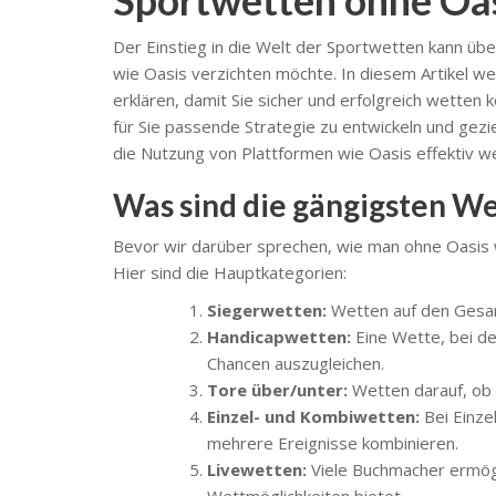
Sportwetten ohne Oas
Der Einstieg in die Welt der Sportwetten kann ü
wie Oasis verzichten möchte. In diesem Artikel w
erklären, damit Sie sicher und erfolgreich wetten 
für Sie passende Strategie zu entwickeln und gez
die Nutzung von Plattformen wie Oasis effektiv w
Was sind die gängigsten W
Bevor wir darüber sprechen, wie man ohne Oasis w
Hier sind die Hauptkategorien:
Siegerwetten:
Wetten auf den Gesam
Handicapwetten:
Eine Wette, bei de
Chancen auszugleichen.
Tore über/unter:
Wetten darauf, ob i
Einzel- und Kombiwetten:
Bei Einze
mehrere Ereignisse kombinieren.
Livewetten:
Viele Buchmacher ermög