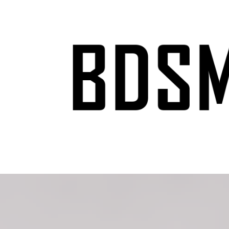
Skip
to
content