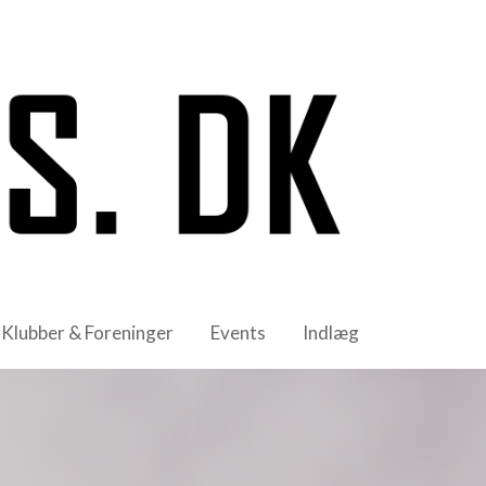
Klubber & Foreninger
Events
Indlæg