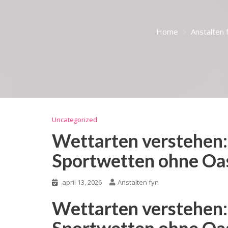
Home
Anstalten 
Uncategorized
Wettarten verstehen: 
Sportwetten ohne Oas
april 13, 2026
Anstalten fyn
Wettarten verstehen: 