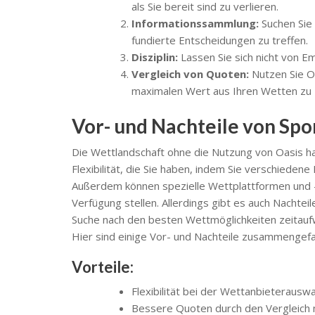
als Sie bereit sind zu verlieren.
Informationssammlung:
Suchen Sie 
fundierte Entscheidungen zu treffen.
Disziplin:
Lassen Sie sich nicht von Em
Vergleich von Quoten:
Nutzen Sie O
maximalen Wert aus Ihren Wetten zu 
Vor- und Nachteile von Sp
Die Wettlandschaft ohne die Nutzung von Oasis hat s
Flexibilität, die Sie haben, indem Sie verschiede
Außerdem können spezielle Wettplattformen und 
Verfügung stellen. Allerdings gibt es auch Nachtei
Suche nach den besten Wettmöglichkeiten zeitauf
Hier sind einige Vor- und Nachteile zusammengefa
Vorteile:
Flexibilität bei der Wettanbieterauswa
Bessere Quoten durch den Vergleich