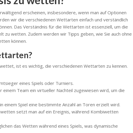
is zu wetten?
berwältigend erscheinen, insbesondere, wenn man auf Optionen
erden wir die verschiedenen Wettarten einfach und verständlich
können. Das Verständnis für die Wettarten ist essenziell, um die
ielt zu wetten. Zudem werden wir Tipps geben, wie Sie auch ohne
etten können.
ettarten?
ettet, ist es wichtig, die verschiedenen Wettarten zu kennen.
tsieger eines Spiels oder Turniers.
r einem Team ein virtueller Nachteil zugewiesen wird, um die
n einem Spiel eine bestimmte Anzahl an Toren erzielt wird.
lwetten setzt man auf ein Ereignis, während Kombiwetten
lichen das Wetten während eines Spiels, was dynamische