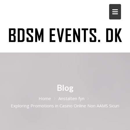
Skip
to
content
Blog
Home
Anstalten fyn
Exploring Promotions in Casino Online Non AAMS Sicuri