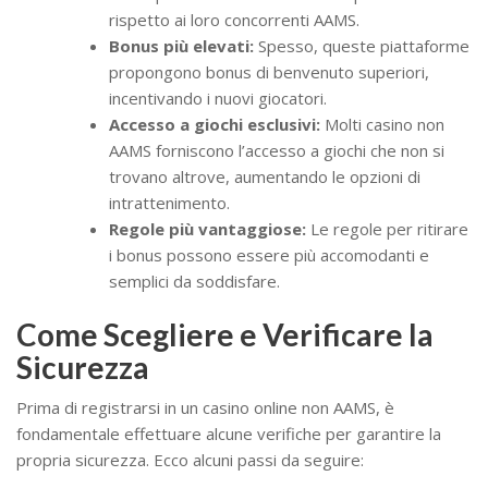
rispetto ai loro concorrenti AAMS.
Bonus più elevati:
Spesso, queste piattaforme
propongono bonus di benvenuto superiori,
incentivando i nuovi giocatori.
Accesso a giochi esclusivi:
Molti casino non
AAMS forniscono l’accesso a giochi che non si
trovano altrove, aumentando le opzioni di
intrattenimento.
Regole più vantaggiose:
Le regole per ritirare
i bonus possono essere più accomodanti e
semplici da soddisfare.
Come Scegliere e Verificare la
Sicurezza
Prima di registrarsi in un casino online non AAMS, è
fondamentale effettuare alcune verifiche per garantire la
propria sicurezza. Ecco alcuni passi da seguire: