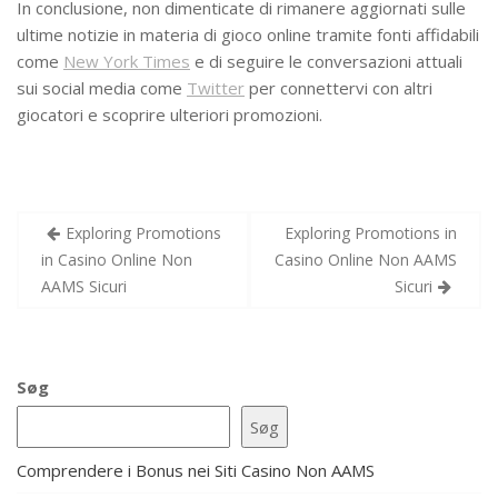
In conclusione, non dimenticate di rimanere aggiornati sulle
ultime notizie in materia di gioco online tramite fonti affidabili
come
New York Times
e di seguire le conversazioni attuali
sui social media come
Twitter
per connettervi con altri
giocatori e scoprire ulteriori promozioni.
Indlægsnavigation
Exploring Promotions
Exploring Promotions in
in Casino Online Non
Casino Online Non AAMS
AAMS Sicuri
Sicuri
Søg
Søg
Comprendere i Bonus nei Siti Casino Non AAMS