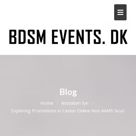
Skip
to
content
Blog
Home
Anstalten fyn
Exploring Promotions in Casino Online Non AAMS Sicuri