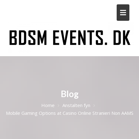
Skip
to
content
Blog
Home
Anstalten fyn
Mobile Gaming Options at Casino Online Stranieri Non AAMS