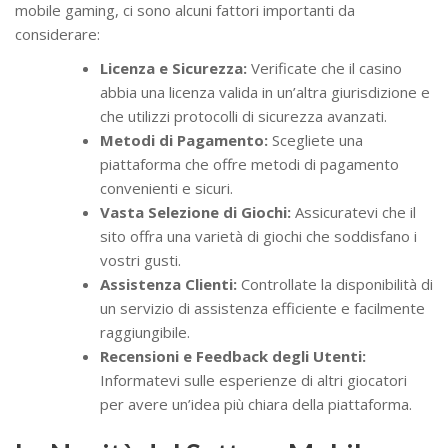
mobile gaming, ci sono alcuni fattori importanti da
considerare:
Licenza e Sicurezza:
Verificate che il casino
abbia una licenza valida in un’altra giurisdizione e
che utilizzi protocolli di sicurezza avanzati.
Metodi di Pagamento:
Scegliete una
piattaforma che offre metodi di pagamento
convenienti e sicuri.
Vasta Selezione di Giochi:
Assicuratevi che il
sito offra una varietà di giochi che soddisfano i
vostri gusti.
Assistenza Clienti:
Controllate la disponibilità di
un servizio di assistenza efficiente e facilmente
raggiungibile.
Recensioni e Feedback degli Utenti:
Informatevi sulle esperienze di altri giocatori
per avere un’idea più chiara della piattaforma.