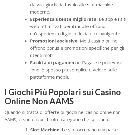
classici giochi da tavolo alle slot machine
moderne.
Esperienza utente migliorata:
Le app e i siti
web ottimizzati per il mobile offrono
un’esperienza di gioco fluida e coinvolgente.
Promozioni esclusive:
Molti casino online
offrono bonus e promozioni specifiche per gli
utenti mobili.
Facilità di pagamento:
Pagare e prelevare
fondi è spesso più semplice e veloce sulle
piattaforme mobili.
I Giochi Più Popolari sui Casino
Online Non AAMS
Quando si tratta di offerte di giochi nei casino online non
AAMS, ci sono alcuni titoli e categorie che spiccano:
Slot Machine:
Le slot occupano una parte