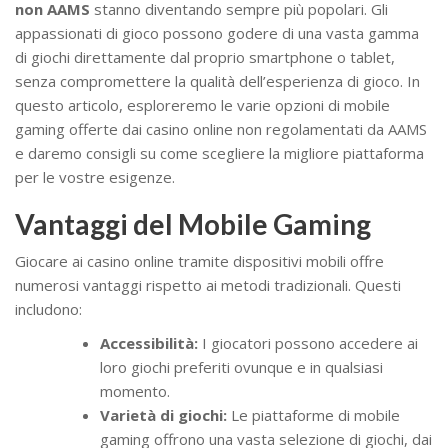
non AAMS
stanno diventando sempre più popolari. Gli
appassionati di gioco possono godere di una vasta gamma
di giochi direttamente dal proprio smartphone o tablet,
senza compromettere la qualità dell’esperienza di gioco. In
questo articolo, esploreremo le varie opzioni di mobile
gaming offerte dai casino online non regolamentati da AAMS
e daremo consigli su come scegliere la migliore piattaforma
per le vostre esigenze.
Vantaggi del Mobile Gaming
Giocare ai casino online tramite dispositivi mobili offre
numerosi vantaggi rispetto ai metodi tradizionali. Questi
includono:
Accessibilità:
I giocatori possono accedere ai
loro giochi preferiti ovunque e in qualsiasi
momento.
Varietà di giochi:
Le piattaforme di mobile
gaming offrono una vasta selezione di giochi, dai