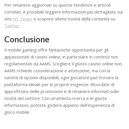
Per rimanere aggiornati su queste tendenze e articoli
correlati, è possibile leggere informazioni più dettagliate sul
sito
NY Times
e scoprire ultime novità della comunità su
Twitter
.
Conclusione
Il mobile gaming offre fantastiche opportunità per gli
appassionati di casinò online, in particolare in contesti non
regolamentati da AAMS. Scegliere il giusto casino online non
AAMS richiede considerazione e attenzione, ma con la
varietà di opzioni disponibili, ogni giocatore può trovare la
piattaforma ideale per le proprie esigenze. Ricordate di
approfittare delle promozioni e di rimanere informati sulle
novità del settore. Con un’attenta ricerca e le giuste
informazioni, potrete godere appieno dell’esperienza di
gioco mobile.