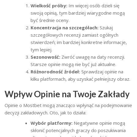
Wielkość próby:
Im więcej osób dzieli się
swoją opinią, tym bardziej wiarygodne mogą
być średnie oceny.
Koncentracja na szczegółach:
Szukaj
szczegółowych recenzji zamiast ogólnych
stwierdzeń; im bardziej konkretne informacje,
tym lepiej.
Sezonowość:
Zwróć uwagę na daty recenzji.
Starsze opinie mogą nie być już aktualne.
Różnorodność źródeł:
Sprawdzaj opinie na
kilku platformach, aby uzyskać pełniejszy obraz.
Wpływ Opinie na Twoje Zakłady
Opinie o Mostbet mogą znacząco wpłynąć na podejmowanie
decyzji zakładowych. Oto, jak to działa:
Wybór platformy:
Negatywne opinie mogą
skłonić potencjalnych graczy do poszukiwania