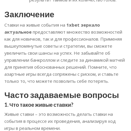
Заключение
Ставки на живые события на
1xbet зеркало
актуальное
предоставляют множество возможностей
как для новичков, так и для профессионалов. Применяя
вышеупомянутые советы и стратегии, вы сможете
увеличить свои шансы на успех. Не забывайте об
управлении банкроллом и следите за динамикой матчей
для принятия обоснованных решений. Помните, что
азартные игры всегда сопряжены с риском, и ставьте
только то, что можете позволить себе потерять.
Часто задаваемые вопросы
1. Что такое живые ставки?
Живые ставки – это возможность делать ставки на
события в процессе их проведения, анализируя ход
игры в реальном времени.