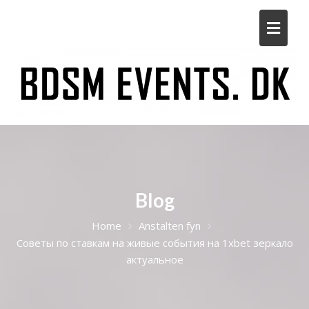
Skip
to
content
Blog
Home
Anstalten fyn
Советы по ставкам на живые события на 1xbet зеркало
актуальное