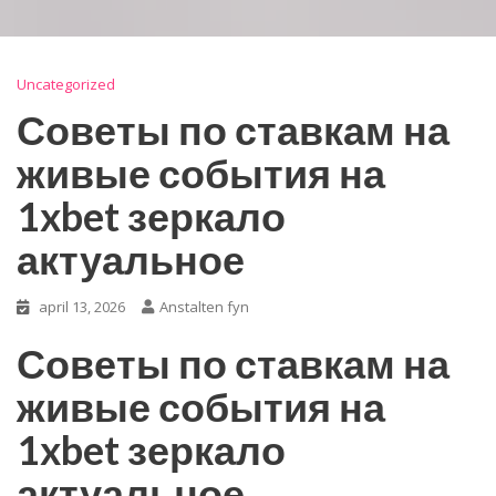
Uncategorized
Советы по ставкам на
живые события на
1xbet зеркало
актуальное
april 13, 2026
Anstalten fyn
Советы по ставкам на
живые события на
1xbet зеркало
актуальное