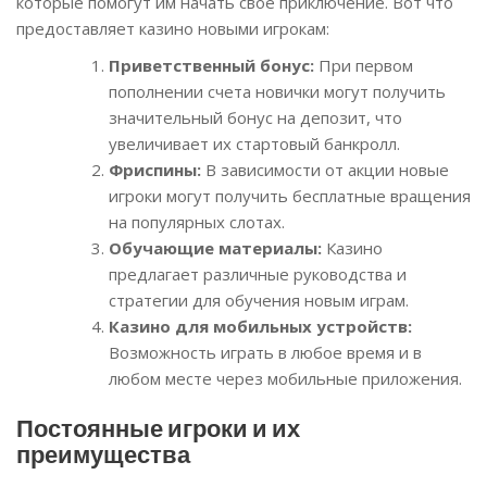
которые помогут им начать своё приключение. Вот что
предоставляет казино новыми игрокам:
Приветственный бонус:
При первом
пополнении счета новички могут получить
значительный бонус на депозит, что
увеличивает их стартовый банкролл.
Фриспины:
В зависимости от акции новые
игроки могут получить бесплатные вращения
на популярных слотах.
Обучающие материалы:
Казино
предлагает различные руководства и
стратегии для обучения новым играм.
Казино для мобильных устройств:
Возможность играть в любое время и в
любом месте через мобильные приложения.
Постоянные игроки и их
преимущества