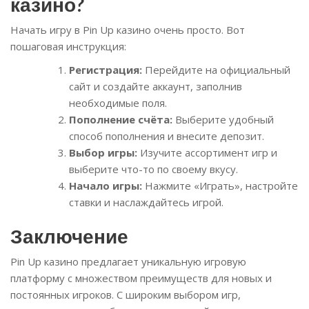
казино?
Начать игру в Pin Up казино очень просто. Вот
пошаговая инструкция:
Регистрация:
Перейдите на официальный
сайт и создайте аккаунт, заполнив
необходимые поля.
Пополнение счёта:
Выберите удобный
способ пополнения и внесите депозит.
Выбор игры:
Изучите ассортимент игр и
выберите что-то по своему вкусу.
Начало игры:
Нажмите «Играть», настройте
ставки и наслаждайтесь игрой.
Заключение
Pin Up казино предлагает уникальную игровую
платформу с множеством преимуществ для новых и
постоянных игроков. С широким выбором игр,