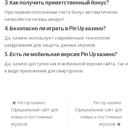
3. Как получить приветственный бонус?
При первом пополнении счета бонус автоматически
начисляется на ваш аккаунт.
4. Безопасно ли играть в Pin Up казино?
Да, казино использует современные технологии
шифрования для защиты данных игроков.
5. Есть ли мобильная версия Pin Up казино?
Да, казино доступно как в мобильной версии сайта, так и
в виде приложения для смартфонов.
Indlægsnavigation
Pin Up казино:
Pin Up казино:
Официальный сайт для
Официальный сайт для
новых и постоянных
новых и постоянных
игроков
игроков