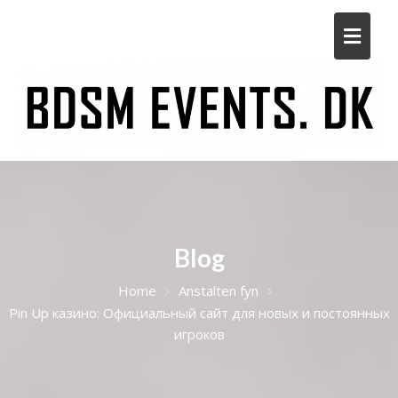
Skip
to
content
Blog
Home
Anstalten fyn
Pin Up казино: Официальный сайт для новых и постоянных
игроков