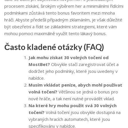
procesem získání, širokým výběrem her a minimálními řídícími
podmínkami zůstává tento bonus favoritem mezi mnoha
hráči. Abyste předešli případným zklamáním, je však důležité
být obezřetní a řídit se základními strategiemi, které vám
mohou pomoci maximálně využít tento lákavý bonus.
Často kladené otázky (FAQ)
Jak mohu získat 30 volných točení od
MostBet?
Obvykle stačí zaregistrovat účet a
dodržet jeho podmínky, které jsou uvedeny v
nabídce.
Musím vkládat peníze, abych mohl používat
volná točení?
Většinou se jedná o bonus pro
nové hráče, a tak není nutné provádět vklad.
Na které hry mohu použít svá 30 volných
točení?
Volná točení jsou obvykle dostupná na
vybraných hracích automatech, které jsou
specifikovány v nabídce.