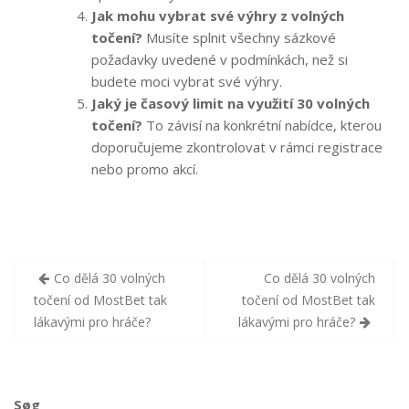
Jak mohu vybrat své výhry z volných
točení?
Musíte splnit všechny sázkové
požadavky uvedené v podmínkách, než si
budete moci vybrat své výhry.
Jaký je časový limit na využití 30 volných
točení?
To závisí na konkrétní nabídce, kterou
doporučujeme zkontrolovat v rámci registrace
nebo promo akcí.
Indlægsnavigation
Co dělá 30 volných
Co dělá 30 volných
točení od MostBet tak
točení od MostBet tak
lákavými pro hráče?
lákavými pro hráče?
Søg