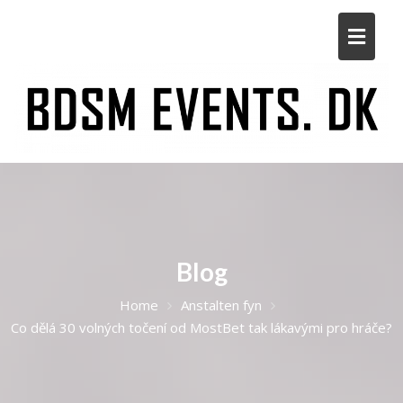
Skip
to
content
Blog
Home
Anstalten fyn
Co dělá 30 volných točení od MostBet tak lákavými pro hráče?