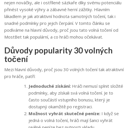
nejen nováčky, ale i ostřílené sázkaře díky svému potenciálu
přinést vysoké výhry a zábavné herní zážitky. Hlavním
lákadlem je jak atraktivní hodnota samotných točení, tak i
snadné podmínky pro jejich čerpání. V tomto článku se
podíváme na hlavní důvody, proč jsou tato volná točení od
MostBet tak populární, a co hráči mohou očekávat.
Důvody popularity 30 volných
točení
Mezi hlavní důvody, proč jsou 30 volných točení tak atraktivní
pro hráče, patří:
Jednoduché získání:
Hráči nemusí splnit složité
podmínky, aby získali svá volná točení. Je to
často součástí vstupního bonusu, který je
dostupný okamžitě po registraci.
Možnost vyhrát skutečné peníze:
I když se
jedná o volná točení, hráči mají šanci vyhrát
reálné peníze bez nutnosti vkladu.