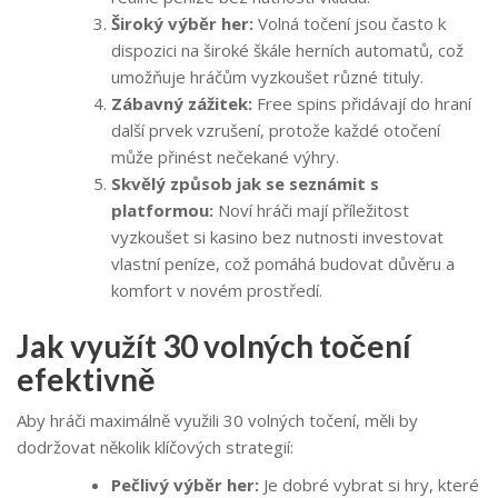
Široký výběr her:
Volná točení jsou často k
dispozici na široké škále herních automatů, což
umožňuje hráčům vyzkoušet různé tituly.
Zábavný zážitek:
Free spins přidávají do hraní
další prvek vzrušení, protože každé otočení
může přinést nečekané výhry.
Skvělý způsob jak se seznámit s
platformou:
Noví hráči mají příležitost
vyzkoušet si kasino bez nutnosti investovat
vlastní peníze, což pomáhá budovat důvěru a
komfort v novém prostředí.
Jak využít 30 volných točení
efektivně
Aby hráči maximálně využili 30 volných točení, měli by
dodržovat několik klíčových strategií:
Pečlivý výběr her:
Je dobré vybrat si hry, které