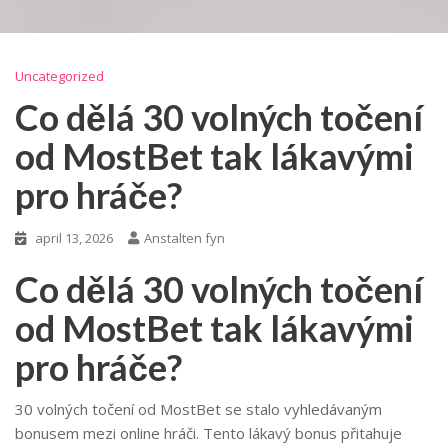
Uncategorized
Co dělá 30 volných točení
od MostBet tak lákavými
pro hráče?
april 13, 2026
Anstalten fyn
Co dělá 30 volných točení
od MostBet tak lákavými
pro hráče?
30 volných točení od MostBet se stalo vyhledávaným
bonusem mezi online hráči. Tento lákavý bonus přitahuje