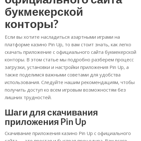
букмекерской
конторы?
Если вы хотите насладиться азартными играми на
платформе казино Pin Up, то вам стоит знать, как легко
скачать приложение с официального сайта букмекерской
конторы. В этом статье мы подробно разберем процесс
загрузки, установки и настройки приложения Pin Up, а
также поделимся важными советами для удобства
использования. Следуйте нашим рекомендациям, чтобы
получить доступ ко всем игровым возможностям без
лишних трудностей.
Шаги для скачивания
приложения Pin Up
Скачивание приложения казино Pin Up с официального
сайта — это простая и быстрая процедура. Вам всего