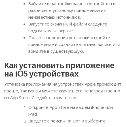
Зайдите в настройки вашего устройства и
разрешите установку приложений из
неизвестных источников.
Запустите скачанный файл и следуйте
подсказкам на экране.
После завершения установки откройте
приложение и создайте учетную запись или
войдите в существующую.
Как установить приложение
на iOS устройствах
Установка приложения на устройствах Apple происходит
проще, так как вы можете скачать его непосредственно
из App Store. Следуйте этим шагам:
Откройте App Store на вашем iPhone или
iPad.
Введите в поиск «Pin Up» и выберите