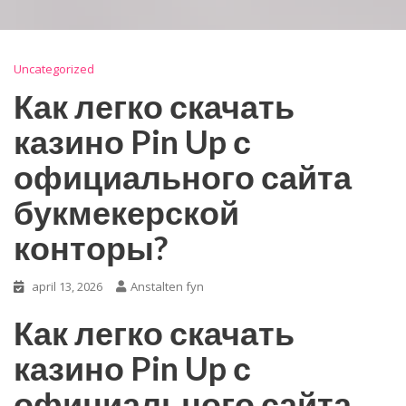
Uncategorized
Как легко скачать
казино Pin Up с
официального сайта
букмекерской
конторы?
april 13, 2026
Anstalten fyn
Как легко скачать
казино Pin Up с
официального сайта