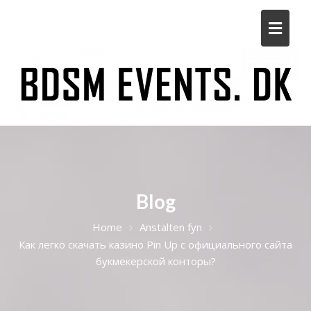
Skip
to
content
Blog
Home
Anstalten fyn
Как легко скачать казино Pin Up с официального сайта
букмекерской конторы?