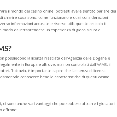
are il mondo dei casinò online, potresti avere sentito parlare dei
di chiarire cosa sono, come funzionano e quali considerazioni
erso informazioni accurate e risorse utili, questo articolo ti
in modo da intraprendere un’esperienza di gioco sicura e
AMS?
n possiedono la licenza rilasciata dall’Agenzia delle Dogane e
legalmente in Europa e altrove, ma non controllati dall’AAMS, il
atori. Tuttavia, è importante capire che l’assenza di licenza
ndamentale conoscere bene le caratteristiche di questi casinò
, ci sono anche vari vantaggi che potrebbero attrarre i giocatori.
o offrono: