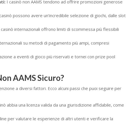
ti:
I casinò non AAMS tendono ad offrire promozioni generose
asinò possono avere un’incredibile selezione di giochi, dalle slot
 casinò internazionali offrono limiti di scommessa più flessibili
ternazionali su metodi di pagamento più ampi, compresi
zione a eventi di gioco più riservati e tornei con prize pool
 Non AAMS Sicuro?
nzione a diversi fattori. Ecco alcuni passi che puoi seguire per
asinò abbia una licenza valida da una giurisdizione affidabile, come
line per valutare le esperienze di altri utenti e verificare la