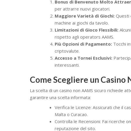
Bonus di Benvenuto Molto Attraen
per attrarre nuovi giocatori.
Maggiore Varietà di Giochi:
Questi c
machine ai giochi da tavolo.
Limitazioni di Gioco Flessibili:
Alcuni
rispetto agli operators AAMS.
Più Opzioni di Pagamento:
Tocchi in
criptovalute.
Accesso a Tornei Esclusivi:
Partecipa
interessanti.
Come Scegliere un Casino
La scelta di un casino non AAMS sicuro richiede atte
garantire una scelta informata:
Verifica le Licenze: Assicurati che il c
Malta o Curacao.
Controlla le Recensioni: Fai ricerche on
reputazione del sito.