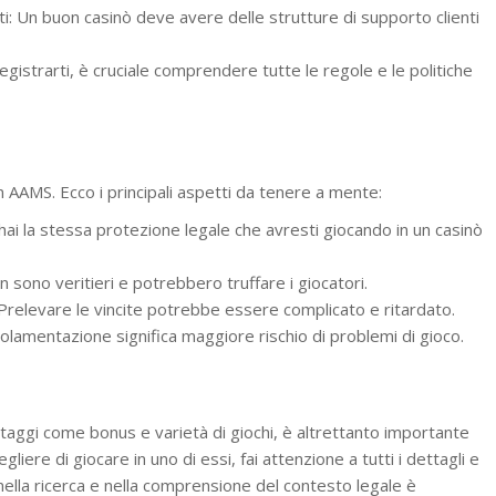
ti: Un buon casinò deve avere delle strutture di supporto clienti
registrarti, è cruciale comprendere tutte le regole e le politiche
on AAMS. Ecco i principali aspetti da tenere a mente:
ai la stessa protezione legale che avresti giocando in un casinò
n sono veritieri e potrebbero truffare i giocatori.
relevare le vincite potrebbe essere complicato e ritardato.
amentazione significa maggiore rischio di problemi di gioco.
taggi come bonus e varietà di giochi, è altrettanto importante
liere di giocare in uno di essi, fai attenzione a tutti i dettagli e
 nella ricerca e nella comprensione del contesto legale è