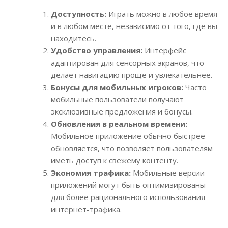
Доступность:
Играть можно в любое время
и в любом месте, независимо от того, где вы
находитесь.
Удобство управления:
Интерфейс
адаптирован для сенсорных экранов, что
делает навигацию проще и увлекательнее.
Бонусы для мобильных игроков:
Часто
мобильные пользователи получают
эксклюзивные предложения и бонусы.
Обновления в реальном времени:
Мобильное приложение обычно быстрее
обновляется, что позволяет пользователям
иметь доступ к свежему контенту.
Экономия трафика:
Мобильные версии
приложений могут быть оптимизированы
для более рационального использования
интернет-трафика.