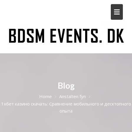
Skip
to
content
Blog
Home
Anstalten fyn
1хбет казино скачать: Сравнение мобильного и десктопного
опыта