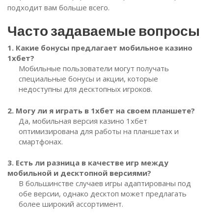
подходит вам больше всего.
Часто задаваемые вопросы
1. Какие бонусы предлагает мобильное казино
1хбет?
Мобильные пользователи могут получать
специальные бонусы и акции, которые
недоступны для десктопных игроков.
2. Могу ли я играть в 1хбет на своем планшете?
Да, мобильная версия казино 1хбет
оптимизирована для работы на планшетах и
смартфонах.
3. Есть ли разница в качестве игр между
мобильной и десктопной версиями?
В большинстве случаев игры адаптированы под
обе версии, однако десктоп может предлагать
более широкий ассортимент.