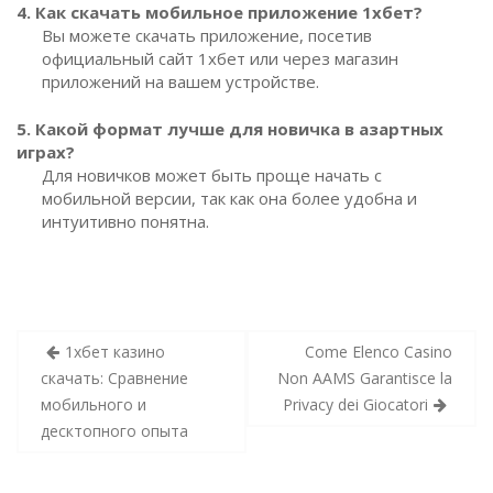
4. Как скачать мобильное приложение 1хбет?
Вы можете скачать приложение, посетив
официальный сайт 1хбет или через магазин
приложений на вашем устройстве.
5. Какой формат лучше для новичка в азартных
играх?
Для новичков может быть проще начать с
мобильной версии, так как она более удобна и
интуитивно понятна.
Indlægsnavigation
1хбет казино
Come Elenco Casino
скачать: Сравнение
Non AAMS Garantisce la
мобильного и
Privacy dei Giocatori
десктопного опыта