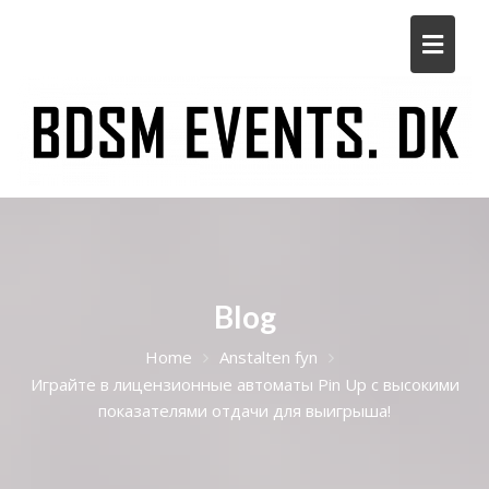
Skip
to
content
Blog
Home
Anstalten fyn
Играйте в лицензионные автоматы Pin Up с высокими
показателями отдачи для выигрыша!