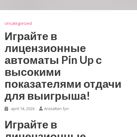
Uncategorized
Играйте в
лицензионные
автоматы Pin Up с
высокими
показателями отдачи
для выигрыша!
april 14, 2026
Anstalten fyn
Играйте в
лицензионные