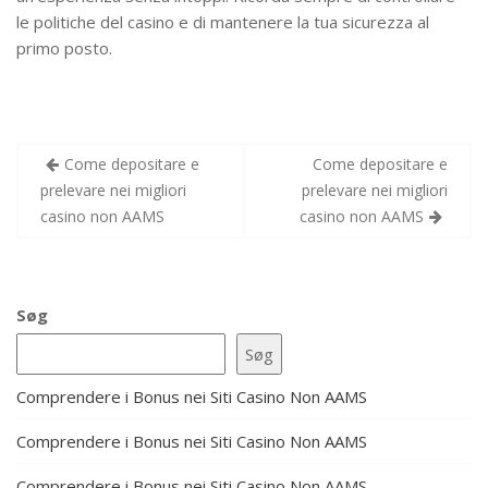
le politiche del casino e di mantenere la tua sicurezza al
primo posto.
Indlægsnavigation
Come depositare e
Come depositare e
prelevare nei migliori
prelevare nei migliori
casino non AAMS
casino non AAMS
Søg
Søg
Comprendere i Bonus nei Siti Casino Non AAMS
Comprendere i Bonus nei Siti Casino Non AAMS
Comprendere i Bonus nei Siti Casino Non AAMS