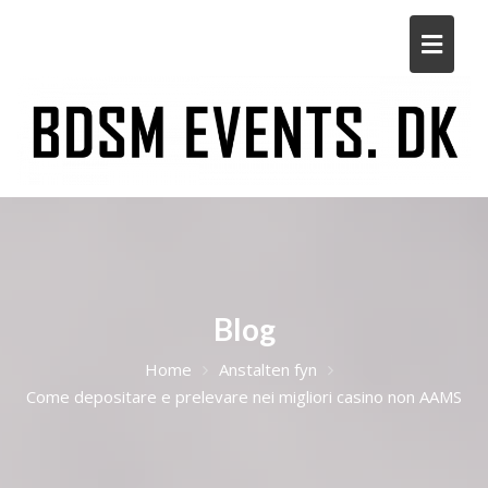
Skip
to
content
Blog
Home
Anstalten fyn
Come depositare e prelevare nei migliori casino non AAMS