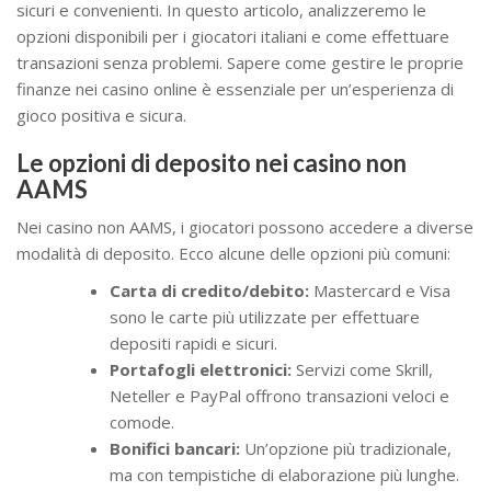
sicuri e convenienti. In questo articolo, analizzeremo le
opzioni disponibili per i giocatori italiani e come effettuare
transazioni senza problemi. Sapere come gestire le proprie
finanze nei casino online è essenziale per un’esperienza di
gioco positiva e sicura.
Le opzioni di deposito nei casino non
AAMS
Nei casino non AAMS, i giocatori possono accedere a diverse
modalità di deposito. Ecco alcune delle opzioni più comuni:
Carta di credito/debito:
Mastercard e Visa
sono le carte più utilizzate per effettuare
depositi rapidi e sicuri.
Portafogli elettronici:
Servizi come Skrill,
Neteller e PayPal offrono transazioni veloci e
comode.
Bonifici bancari:
Un’opzione più tradizionale,
ma con tempistiche di elaborazione più lunghe.