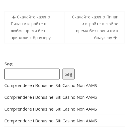
Indlægsnavigation
Скачайте казино
Скачайте казино Пинап
Пинап и играйте в
и играйте в любое
любое время без
время без привязки к
привязки к браузеру
браузеру
Søg
Søg
Comprendere i Bonus nei Siti Casino Non AAMS
Comprendere i Bonus nei Siti Casino Non AAMS
Comprendere i Bonus nei Siti Casino Non AAMS
Comprendere i Bonus nei Siti Casino Non AAMS