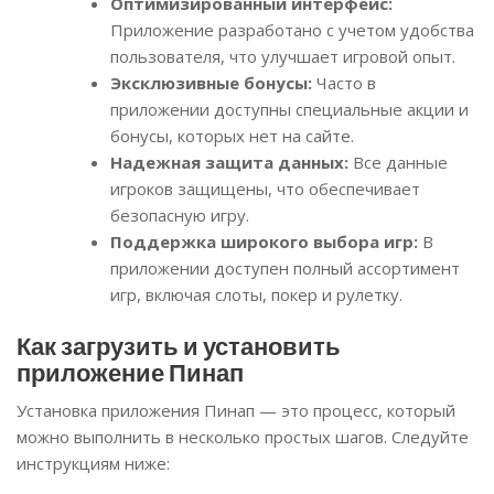
Оптимизированный интерфейс:
Приложение разработано с учетом удобства
пользователя, что улучшает игровой опыт.
Эксклюзивные бонусы:
Часто в
приложении доступны специальные акции и
бонусы, которых нет на сайте.
Надежная защита данных:
Все данные
игроков защищены, что обеспечивает
безопасную игру.
Поддержка широкого выбора игр:
В
приложении доступен полный ассортимент
игр, включая слоты, покер и рулетку.
Как загрузить и установить
приложение Пинап
Установка приложения Пинап — это процесс, который
можно выполнить в несколько простых шагов. Следуйте
инструкциям ниже: