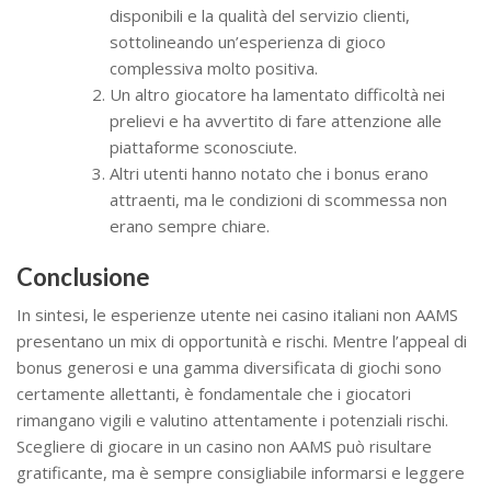
disponibili e la qualità del servizio clienti,
sottolineando un’esperienza di gioco
complessiva molto positiva.
Un altro giocatore ha lamentato difficoltà nei
prelievi e ha avvertito di fare attenzione alle
piattaforme sconosciute.
Altri utenti hanno notato che i bonus erano
attraenti, ma le condizioni di scommessa non
erano sempre chiare.
Conclusione
In sintesi, le esperienze utente nei casino italiani non AAMS
presentano un mix di opportunità e rischi. Mentre l’appeal di
bonus generosi e una gamma diversificata di giochi sono
certamente allettanti, è fondamentale che i giocatori
rimangano vigili e valutino attentamente i potenziali rischi.
Scegliere di giocare in un casino non AAMS può risultare
gratificante, ma è sempre consigliabile informarsi e leggere