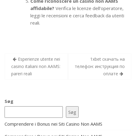
Come riconoscere un casino non AAMS
affidabile?
Verifica le licenze dell’operatore,
leggi le recensioni e cerca feedback da utenti
reali.
Indlægsnavigation
Esperienze utente nei
1xbet скачать на
casino italiani non AAMS:
телефон: инструкция по
pareri reali
оплате
Søg
Søg
Comprendere i Bonus nei Siti Casino Non AAMS