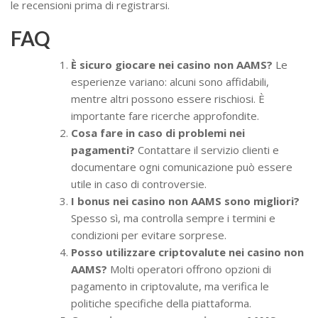
le recensioni prima di registrarsi.
FAQ
È sicuro giocare nei casino non AAMS?
Le
esperienze variano: alcuni sono affidabili,
mentre altri possono essere rischiosi. È
importante fare ricerche approfondite.
Cosa fare in caso di problemi nei
pagamenti?
Contattare il servizio clienti e
documentare ogni comunicazione può essere
utile in caso di controversie.
I bonus nei casino non AAMS sono migliori?
Spesso sì, ma controlla sempre i termini e
condizioni per evitare sorprese.
Posso utilizzare criptovalute nei casino non
AAMS?
Molti operatori offrono opzioni di
pagamento in criptovalute, ma verifica le
politiche specifiche della piattaforma.