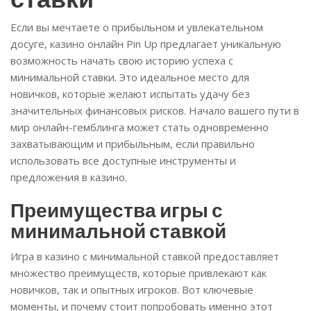
Если вы мечтаете о прибыльном и увлекательном
досуге, казино онлайн Pin Up предлагает уникальную
возможность начать свою историю успеха с
минимальной ставки. Это идеальное место для
новичков, которые желают испытать удачу без
значительных финансовых рисков. Начало вашего пути в
мир онлайн-гемблинга может стать одновременно
захватывающим и прибыльным, если правильно
использовать все доступные инструменты и
предложения в казино.
Преимущества игры с
минимальной ставкой
Игра в казино с минимальной ставкой предоставляет
множество преимуществ, которые привлекают как
новичков, так и опытных игроков. Вот ключевые
моменты, и почему стоит попробовать именно этот