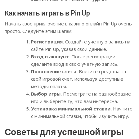
Как начать играть в Pin Up
Начать свое приключение в казино онлайн Pin Up очень
просто. Следуйте этим шагам:
Регистрация.
Создайте учетную запись на
сайте Pin Up, указав свои данные.
Вход в аккаунт.
После регистрации
сделайте вход в свою учетную запись.
Пополнение счета.
Внесите средства на
свой игровой счет, используя доступные
методы оплаты.
Выбор игры.
Посмотрите на разнообразие
игр и выберите ту, что вам интересна.
Установка минимальной ставки.
Начните
с минимальной ставки, чтобы изучить игру.
Советы для успешной игры