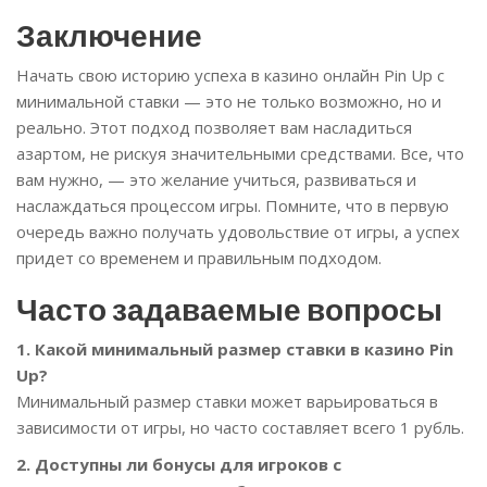
Заключение
Начать свою историю успеха в казино онлайн Pin Up с
минимальной ставки — это не только возможно, но и
реально. Этот подход позволяет вам насладиться
азартом, не рискуя значительными средствами. Все, что
вам нужно, — это желание учиться, развиваться и
наслаждаться процессом игры. Помните, что в первую
очередь важно получать удовольствие от игры, а успех
придет со временем и правильным подходом.
Часто задаваемые вопросы
1. Какой минимальный размер ставки в казино Pin
Up?
Минимальный размер ставки может варьироваться в
зависимости от игры, но часто составляет всего 1 рубль.
2. Доступны ли бонусы для игроков с