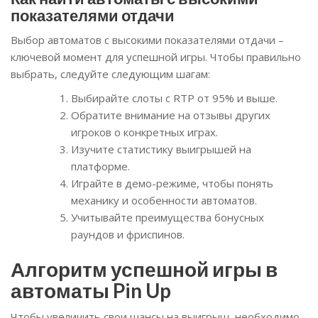
показателями отдачи
Выбор автоматов с высокими показателями отдачи –
ключевой момент для успешной игры. Чтобы правильно
выбрать, следуйте следующим шагам:
Выбирайте слоты с RTP от 95% и выше.
Обратите внимание на отзывы других
игроков о конкретных играх.
Изучите статистику выигрышей на
платформе.
Играйте в демо-режиме, чтобы понять
механику и особенности автоматов.
Учитывайте преимущества бонусных
раундов и фриспинов.
Алгоритм успешной игры в
автоматы Pin Up
Чтобы увеличить свои шансы на выигрыш, необходимо