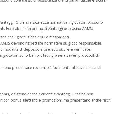
ssono contare su un’assistenza clienti più affidabile e sicura.
ntaggi. Oltre alla sicurezza normativa, i giocatori possono
i. Ecco alcuni dei principali vantaggi dei casinò AAMS:
ce che i giochi siano equi e trasparenti.
 AAMS devono rispettare normative su gioco responsabile.
 modalità di deposito e prelievo sicure e verificate.
ei giocatori sono ben protetti grazie a severi protocolli di
ossono presentare reclami più facilmente attraverso canali
 aams
, esistono anche evidenti svantaggi. I casinò non
ri con bonus allettanti e promozioni, ma presentano anche rischi