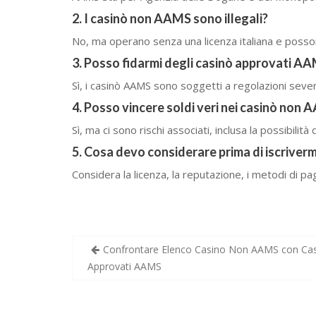
2. I casinò non AAMS sono illegali?
No, ma operano senza una licenza italiana e possono
3. Posso fidarmi degli casinò approvati A
Sì, i casinò AAMS sono soggetti a regolazioni sever
4. Posso vincere soldi veri nei casinò non
Sì, ma ci sono rischi associati, inclusa la possibilità 
5. Cosa devo considerare prima di iscriverm
Considera la licenza, la reputazione, i metodi di pa
Indlægsnavigation
Confrontare Elenco Casino Non AAMS con Ca
Approvati AAMS