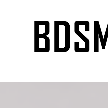
Skip
to
content