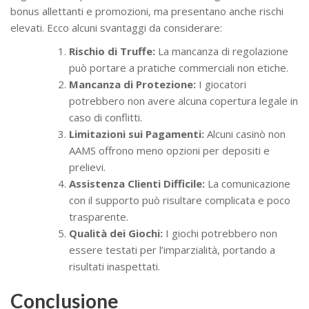
bonus allettanti e promozioni, ma presentano anche rischi
elevati. Ecco alcuni svantaggi da considerare:
Rischio di Truffe:
La mancanza di regolazione
può portare a pratiche commerciali non etiche.
Mancanza di Protezione:
I giocatori
potrebbero non avere alcuna copertura legale in
caso di conflitti.
Limitazioni sui Pagamenti:
Alcuni casinò non
AAMS offrono meno opzioni per depositi e
prelievi.
Assistenza Clienti Difficile:
La comunicazione
con il supporto può risultare complicata e poco
trasparente.
Qualità dei Giochi:
I giochi potrebbero non
essere testati per l’imparzialità, portando a
risultati inaspettati.
Conclusione