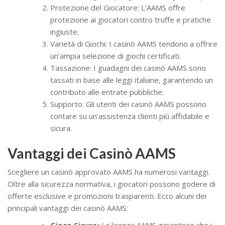
Protezione del Giocatore: L’AAMS offre
protezione ai giocatori contro truffe e pratiche
ingiuste.
Varietà di Giochi: I casinò AAMS tendono a offrire
un’ampia selezione di giochi certificati.
Tassazione: I guadagni dei casinò AAMS sono
tassati in base alle leggi italiane, garantendo un
contributo alle entrate pubbliche.
Supporto: Gli utenti dei casinò AAMS possono
contare su un’assistenza clienti più affidabile e
sicura.
Vantaggi dei Casinò AAMS
Scegliere un casinò approvato AAMS ha numerosi vantaggi.
Oltre alla sicurezza normativa, i giocatori possono godere di
offerte esclusive e promozioni trasparenti. Ecco alcuni dei
principali vantaggi dei casinò AAMS:
Gioco Sicuro:
La licenza AAMS garantisce che i