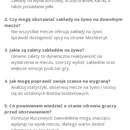
zakłady na wynik końcowy, liczbę bramek, kartki, a
także posiadanie piłki.
2. Czy mogę obstawiać zakłady na żywo na dowolnym
meczu?
Nie wszystkie mecze oferują zakłady na żywo.
Sprawdź dostępność opcji na stronie Mostbet.pl.
3. Jakie są zalety zakładów na żywo?
Główne zalety to dynamiczna reaktywność na
wydarzenia w meczu, szerszy wybór zakładów oraz
większe emocje podczas gry.
4. Jak mogę poprawić swoje szanse na wygraną?
Analizuj statystyki, obserwuj mecze na żywo i stosuj
się do ustalonych limitów budżetowych.
5. Co powinienem wiedzieć o stanie zdrowia graczy
przed obstawieniem?
Kontuzje kluczowych zawodników mogą znacząco
wpłynąć na wynik meczu, dlatego warto śledzić