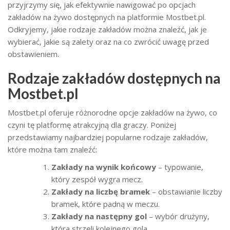
przyjrzymy się, jak efektywnie nawigować po opcjach
zakładów na żywo dostępnych na platformie Mostbet.pl.
Odkryjemy, jakie rodzaje zakładów można znaleźć, jak je
wybierać, jakie są zalety oraz na co zwrócić uwagę przed
obstawieniem.
Rodzaje zakładów dostępnych na
Mostbet.pl
Mostbet.pl oferuje różnorodne opcje zakładów na żywo, co
czyni tę platformę atrakcyjną dla graczy. Poniżej
przedstawiamy najbardziej popularne rodzaje zakładów,
które można tam znaleźć:
Zakłady na wynik końcowy
– typowanie,
który zespół wygra mecz.
Zakłady na liczbę bramek
– obstawianie liczby
bramek, które padną w meczu.
Zakłady na następny gol
– wybór drużyny,
która strzeli kolejnego gola.