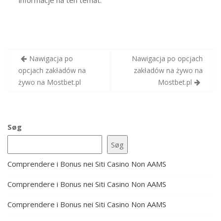
informacje na ten temat.
Indlægsnavigation
Nawigacja po
Nawigacja po opcjach
opcjach zakładów na
zakładów na żywo na
żywo na Mostbet.pl
Mostbet.pl
Søg
Søg
Comprendere i Bonus nei Siti Casino Non AAMS
Comprendere i Bonus nei Siti Casino Non AAMS
Comprendere i Bonus nei Siti Casino Non AAMS