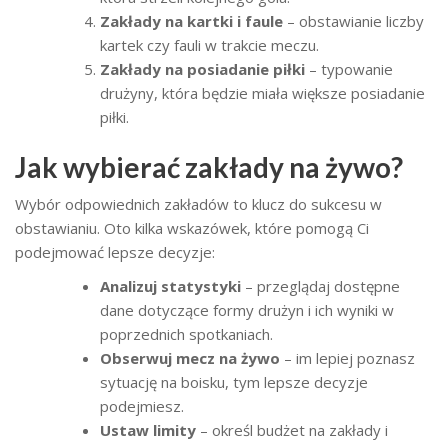
Zakłady na kartki i faule
– obstawianie liczby
kartek czy fauli w trakcie meczu.
Zakłady na posiadanie piłki
– typowanie
drużyny, która będzie miała większe posiadanie
piłki.
Jak wybierać zakłady na żywo?
Wybór odpowiednich zakładów to klucz do sukcesu w
obstawianiu. Oto kilka wskazówek, które pomogą Ci
podejmować lepsze decyzje:
Analizuj statystyki
– przeglądaj dostępne
dane dotyczące formy drużyn i ich wyniki w
poprzednich spotkaniach.
Obserwuj mecz na żywo
– im lepiej poznasz
sytuację na boisku, tym lepsze decyzje
podejmiesz.
Ustaw limity
– określ budżet na zakłady i