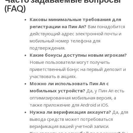
(FAQ)
Каковы минимальные требования для
регистрации на Пин Ап?
Вам понадобится
действующий адрес электронной почты и
мобильный номер телефона для
подтверждения.
Какие бонусы доступны новым игрокам?
Новые пользователи могут получить
приветственный бонус на первый депозит и
участвовать в акциях.
Можно ли использовать Пин Ап с
мобильных устройств?
Да, у Пин Ап есть
оптимизированная мобильная версия, а
также приложение для Android и iOS.
Нужна ли верификация аккаунта?
Да, для
вывода средств может потребоваться
верификация вашей учетной записи.