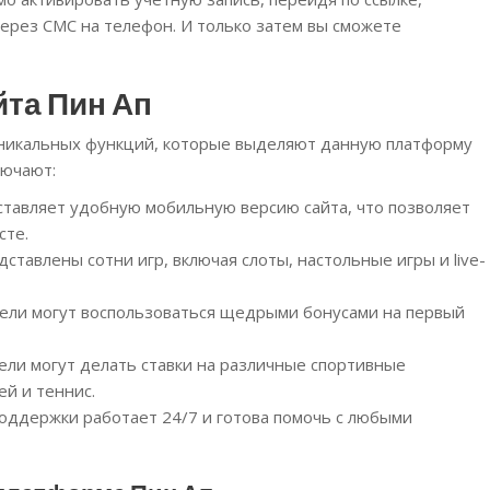
через СМС на телефон. И только затем вы сможете
та Пин Ап
уникальных функций, которые выделяют данную платформу
лючают:
тавляет удобную мобильную версию сайта, что позволяет
сте.
дставлены сотни игр, включая слоты, настольные игры и live-
ели могут воспользоваться щедрыми бонусами на первый
ли могут делать ставки на различные спортивные
ей и теннис.
оддержки работает 24/7 и готова помочь с любыми