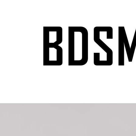
Skip
to
content