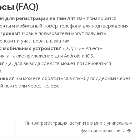
сы (FAQ)
 для регистрации на Пин Ап?
Вам понадобится
очты и мобильный номер телефона для подтверждения.
игрокам?
Новые пользователи могут получить
позит и участвовать в акциях.
с мобильных устройств?
Да, у Пин Ап есть
, а также приложение для Android и iOS.
а?
Да, для вывода средств может потребоваться
.
ржки?
Вы можете обратиться в службу поддержки через
ой почте или через телефон.
Пин Ап регистрация: вступите в мир с уникальным
функционалом сайта