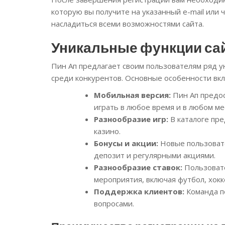
которую вы получите на указанный e-mail или 
насладиться всеми возможностями сайта.
Уникальные функции сай
Пин Ап предлагает своим пользователям ряд 
среди конкурентов. Основные особенности вк
Мобильная версия:
Пин Ап предос
играть в любое время и в любом ме
Разнообразие игр:
В каталоге пре
казино.
Бонусы и акции:
Новые пользоват
депозит и регулярными акциями.
Разнообразие ставок:
Пользовате
мероприятия, включая футбол, хокк
Поддержка клиентов:
Команда п
вопросами.