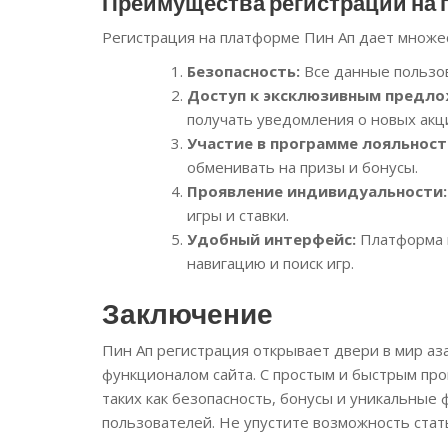
Преимущества регистрации на 
Регистрация на платформе Пин Ап дает множе
Безопасность:
Все данные пользо
Доступ к эксклюзивным предло
получать уведомления о новых акци
Участие в программе лояльност
обменивать на призы и бонусы.
Проявление индивидуальности:
игры и ставки.
Удобный интерфейс:
Платформа и
навигацию и поиск игр.
Заключение
Пин Ап регистрация открывает двери в мир аз
функционалом сайта. С простым и быстрым пр
таких как безопасность, бонусы и уникальные
пользователей. Не упустите возможность стат