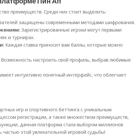
платформе Пин Ап
ство преимуществ. Среди них стоит выделить:
вателей защищены современными методами шифрования.
жениям:
Зарегистрированные игроки могут первыми
ях и турнирах.
и:
Каждая ставка приносит вам баллы, которые можно
Возможность настроить свой профиль, выбрав любимые
меет интуитивно понятный интерфейс, что облегчает
артных игр и спортивного беттинга с уникальным
оцессом регистрации, а также множеством преимуществ,
 функции, данная платформа стала выбором миллионов
ь частью этой увлекательной игровой судьбы!