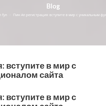
Blog
n fyn
Пин Ап регистрация: вступите в мир с уникальным ф
: вступите в мир с
ионалом сайта
: вступите в мир с