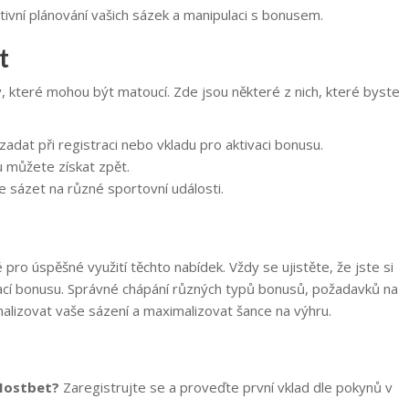
ivní plánování vašich sázek a manipulaci s bonusem.
t
, které mohou být matoucí. Zde jsou některé z nich, které byste
adat při registraci nebo vkladu pro aktivaci bonusu.
u můžete získat zpět.
 sázet na různé sportovní události.
ro úspěšné využití těchto nabídek. Vždy se ujistěte, že jste si
ací bonusu. Správné chápání různých typů bonusů, požadavků na
alizovat vaše sázení a maximalizovat šance na výhru.
 Mostbet?
Zaregistrujte se a proveďte první vklad dle pokynů v