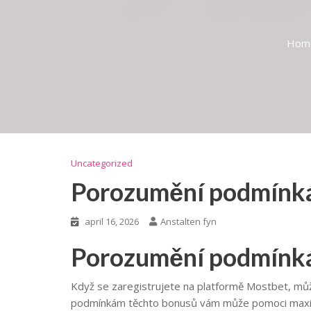
Hom
Uncategorized
Porozumění podmínk
april 16, 2026
Anstalten fyn
Porozumění podmínk
Když se zaregistrujete na platformě Mostbet, mů
podmínkám těchto bonusů vám může pomoci maxim