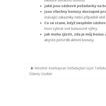
nabídce uvítacího bonusu.
Jaké jsou sázkové požadavky na b
Jsou všechny bonusy dostupné pr
stávající zákazníky nebo případně obě 
Co se stane, když nesplním sázko
moci vybrat své bonusové výhry.
Jak mohu zjistit, zda je můj bonus 
abyste potvrdili aktivní bonusy.
Indlægsnavigation
Mostbet Azərbaycan İstifadəçiləri üçün Təhlük
Ödəniş Üsulları