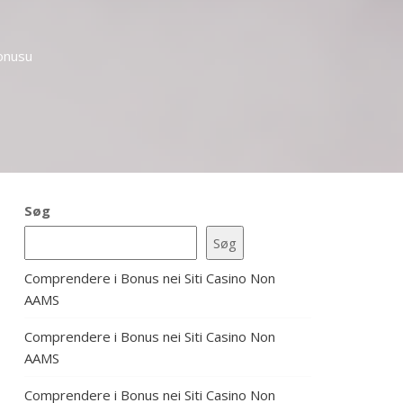
onusu
Søg
Søg
Comprendere i Bonus nei Siti Casino Non
AAMS
Comprendere i Bonus nei Siti Casino Non
AAMS
Comprendere i Bonus nei Siti Casino Non