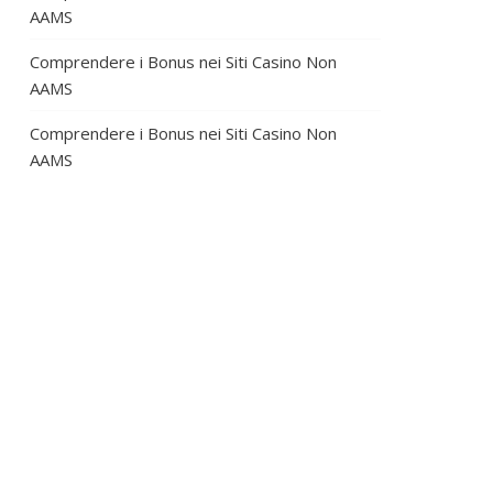
AAMS
Comprendere i Bonus nei Siti Casino Non
AAMS
Comprendere i Bonus nei Siti Casino Non
AAMS