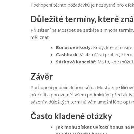
Pochopení těchto požadavků je nezbytné pro efekt
Důležité termíny, které zná
Při sázení na Mostbet se setkáte s mnoha termíny
měli znát:
Bonusové kódy:
Kódy, které musíte z
Cashback:
Vratka části proher, ktero
Sázková kancelář:
Místo, kde můžete
Závěr
Pochopení podmínek bonusů na Mostbet je klíčové p
přečetli a porozuměli všem podmínkám před aktiv
sázení a důležitých termínů vám umožní lépe optim
Často kladené otázky
Jak mohu získat uvítací bonus na