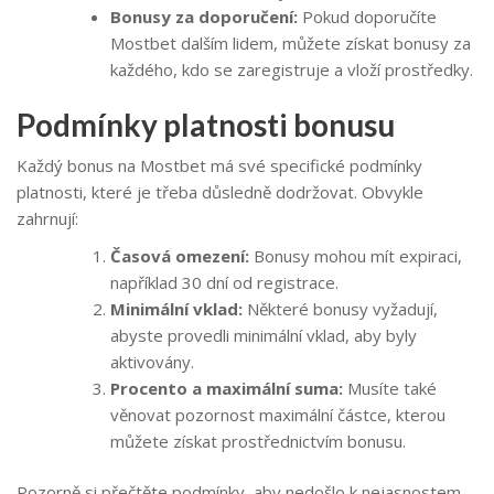
Bonusy za doporučení:
Pokud doporučíte
Mostbet dalším lidem, můžete získat bonusy za
každého, kdo se zaregistruje a vloží prostředky.
Podmínky platnosti bonusu
Každý bonus na Mostbet má své specifické podmínky
platnosti, které je třeba důsledně dodržovat. Obvykle
zahrnují:
Časová omezení:
Bonusy mohou mít expiraci,
například 30 dní od registrace.
Minimální vklad:
Některé bonusy vyžadují,
abyste provedli minimální vklad, aby byly
aktivovány.
Procento a maximální suma:
Musíte také
věnovat pozornost maximální částce, kterou
můžete získat prostřednictvím bonusu.
Pozorně si přečtěte podmínky, aby nedošlo k nejasnostem