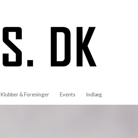
Klubber & Foreninger
Events
Indlæg