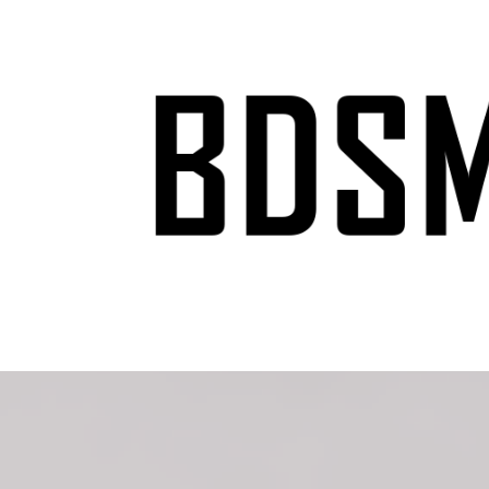
Skip
to
content