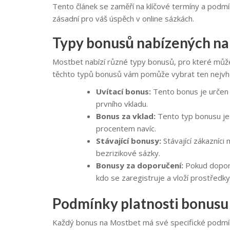
Tento článek se zaměří na klíčové termíny a podmín
zásadní pro váš úspěch v online sázkách.
Typy bonusů nabízených n
Mostbet nabízí různé typy bonusů, pro které může
těchto typů bonusů vám pomůže vybrat ten nejvhodn
Uvítací bonus:
Tento bonus je určen 
prvního vkladu.
Bonus za vklad:
Tento typ bonusu je 
procentem navíc.
Stávající bonusy:
Stávající zákazníci
bezrizikové sázky.
Bonusy za doporučení:
Pokud doporu
kdo se zaregistruje a vloží prostředky
Podmínky platnosti bonusu
Každý bonus na Mostbet má své specifické podmínk