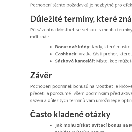
Pochopení těchto požadavků je nezbytné pro efekt
Důležité termíny, které zná
Při sázení na Mostbet se setkáte s mnoha termíny
měli znát:
Bonusové kódy:
Kódy, které musíte z
Cashback:
Vratka části proher, ktero
Sázková kancelář:
Místo, kde můžete
Závěr
Pochopení podmínek bonusů na Mostbet je klíčové p
přečetli a porozuměli všem podmínkám před aktiv
sázení a důležitých termínů vám umožní lépe optim
Často kladené otázky
Jak mohu získat uvítací bonus na