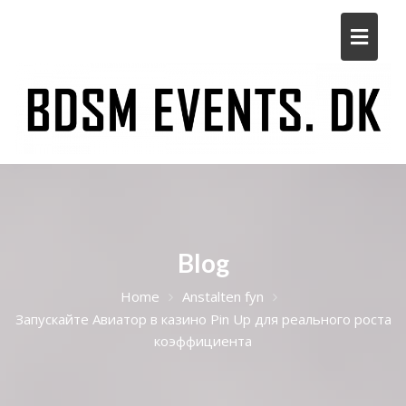
Skip
to
content
Blog
Home
Anstalten fyn
Запускайте Авиатор в казино Pin Up для реального роста
коэффициента