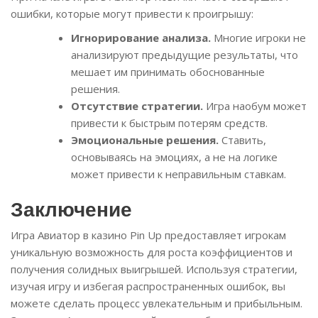
ошибки, которые могут привести к проигрышу:
Игнорирование анализа.
Многие игроки не
анализируют предыдущие результаты, что
мешает им принимать обоснованные
решения.
Отсутствие стратегии.
Игра наобум может
привести к быстрым потерям средств.
Эмоциональные решения.
Ставить,
основываясь на эмоциях, а не на логике
может привести к неправильным ставкам.
Заключение
Игра Авиатор в казино Pin Up предоставляет игрокам
уникальную возможность для роста коэффициентов и
получения солидных выигрышей. Используя стратегии,
изучая игру и избегая распространенных ошибок, вы
можете сделать процесс увлекательным и прибыльным.