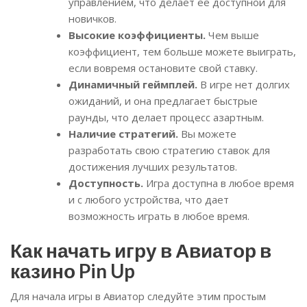
управлением, что делает ее доступной для
новичков.
Высокие коэффициенты.
Чем выше
коэффициент, тем больше можете выиграть,
если вовремя остановите свой ставку.
Динамичный геймплей.
В игре нет долгих
ожиданий, и она предлагает быстрые
раунды, что делает процесс азартным.
Наличие стратегий.
Вы можете
разработать свою стратегию ставок для
достижения лучших результатов.
Доступность.
Игра доступна в любое время
и с любого устройства, что дает
возможность играть в любое время.
Как начать игру в Авиатор в
казино Pin Up
Для начала игры в Авиатор следуйте этим простым