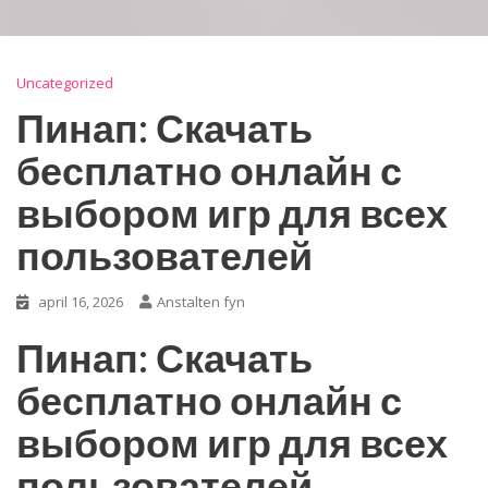
Uncategorized
Пинап: Скачать
бесплатно онлайн с
выбором игр для всех
пользователей
april 16, 2026
Anstalten fyn
Пинап: Скачать
бесплатно онлайн с
выбором игр для всех
пользователей