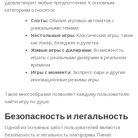
удовлетворит любые предпочтения. К основным
категориям относятся:
Слоты:
Обилие игровых автоматов с
уникальными темами.
Настольные игры:
Классические игры, такие
как покер, блэкджек и рулетка.
Живые игры с дилерами:
Возможность
играть с реальными дилерами в реальном
времени.
Игры с момента:
Экспресс-пари и другие
инновационные режимы игры.
Такое многообразие позволяет каждому пользователю
найти игру по душе.
Безопасность и легальность
Одной из основных забот пользователей являются
безопасность и легальность платформы. Пинап