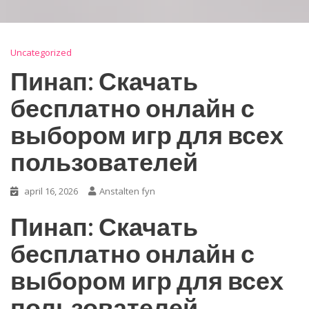
Uncategorized
Пинап: Скачать
бесплатно онлайн с
выбором игр для всех
пользователей
april 16, 2026
Anstalten fyn
Пинап: Скачать
бесплатно онлайн с
выбором игр для всех
пользователей