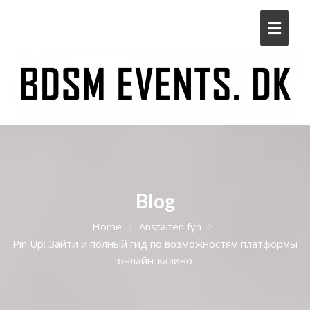
Skip
to
content
Blog
Home
Anstalten fyn
Pin Up: Зайти и полный гид по возможностям платформы
онлайн-казино