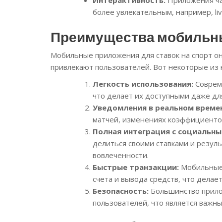
Интерактивность:
Приложения ча
более увлекательным, например, li
Преимущества мобильны
Мобильные приложения для ставок на спорт о
привлекают пользователей. Вот некоторые из 
Легкость использования:
Соврем
что делает их доступными даже д
Уведомления в реальном време
матчей, изменениях коэффициентов
Полная интеграция с социальны
делиться своими ставками и резул
вовлеченности.
Быстрые транзакции:
Мобильные 
счета и вывода средств, что делае
Безопасность:
Большинство прило
пользователей, что является важным