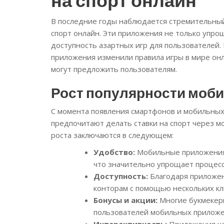
на спорт онлайн
В последние годы наблюдается стремительный
спорт онлайн. Эти приложения не только упро
доступность азартных игр для пользователей.
приложения изменили правила игры в мире онл
могут предложить пользователям.
Рост популярности моб
С момента появления смартфонов и мобильных
предпочитают делать ставки на спорт через м
роста заключаются в следующем:
Удобство:
Мобильные приложения 
что значительно упрощает процесс
Доступность:
Благодаря приложен
конторам с помощью нескольких кл
Бонусы и акции:
Многие букмекеры
пользователей мобильных приложе