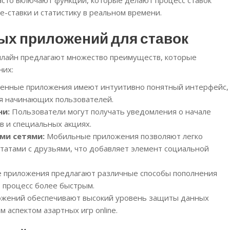
сто включают функции, которые делают процесс ставок
ve-ставки и статистику в реальном времени.
х приложений для ставок
нлайн предлагают множество преимуществ, которые
них:
енные приложения имеют интуитивно понятный интерфейс,
ля начинающих пользователей.
ни:
Пользователи могут получать уведомления о начале
 и специальных акциях.
ми сетями:
Мобильные приложения позволяют легко
ьтатами с друзьями, что добавляет элемент социальной
приложения предлагают различные способы пополнения
т процесс более быстрым.
жений обеспечивают высокий уровень защиты данных
 аспектом азартных игр online.