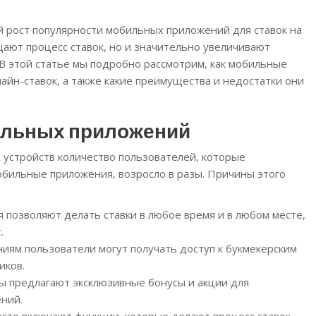
 рост популярности мобильных приложений для ставок на
щают процесс ставок, но и значительно увеличивают
 В этой статье мы подробно рассмотрим, как мобильные
айн-ставок, а также какие преимущества и недостатки они
ильных приложений
 устройств количество пользователей, которые
обильные приложения, возросло в разы. Причины этого
позволяют делать ставки в любое время и в любом месте,
.
иям пользователи могут получать доступ к букмекерским
иков.
 предлагают эксклюзивные бонусы и акции для
ний.