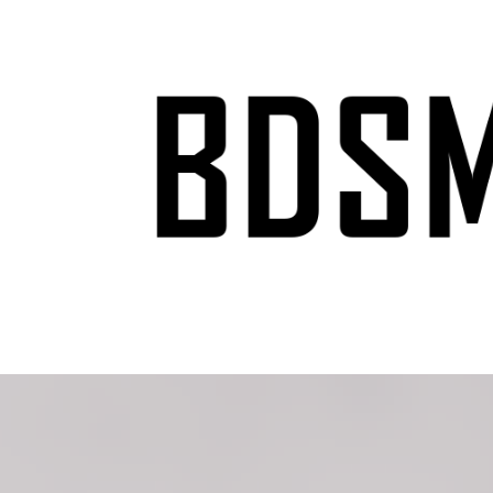
Skip
to
content