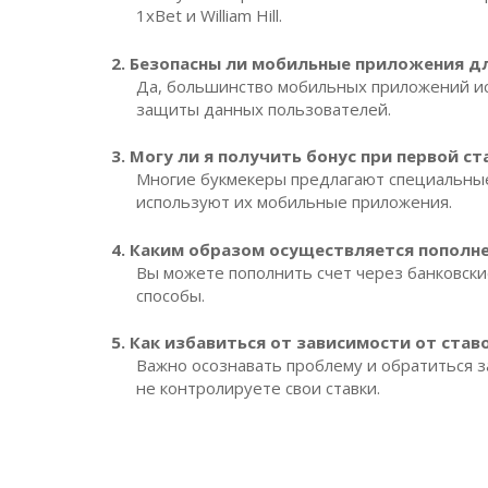
1xBet и William Hill.
2. Безопасны ли мобильные приложения д
Да, большинство мобильных приложений ис
защиты данных пользователей.
3. Могу ли я получить бонус при первой с
Многие букмекеры предлагают специальные
используют их мобильные приложения.
4. Каким образом осуществляется пополн
Вы можете пополнить счет через банковски
способы.
5. Как избавиться от зависимости от став
Важно осознавать проблему и обратиться з
не контролируете свои ставки.